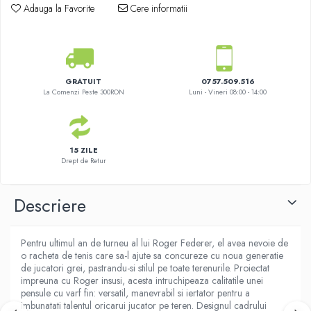
Adauga la Favorite
Cere informatii
GRATUIT
0757.509.516
La Comenzi Peste 300RON
Luni - Vineri 08:00 - 14:00
15 ZILE
Drept de Retur
Descriere
Pentru ultimul an de turneu al lui Roger Federer, el avea nevoie de
o racheta de tenis care sa-l ajute sa concureze cu noua generatie
de jucatori grei, pastrandu-si stilul pe toate terenurile. Proiectat
impreuna cu Roger insusi, acesta intruchipeaza calitatile unei
pensule cu varf fin: versatil, manevrabil si iertator pentru a
imbunatati talentul oricarui jucator pe teren. Designul cadrului