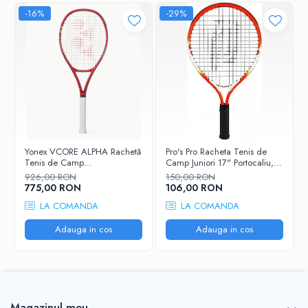
-16%
-29%
Yonex VCORE ALPHA Rachetă
Pro's Pro Racheta Tenis de
Tenis de Camp
Camp Juniori 17" Portocaliu,
Competițională
Alb
926,00 RON
150,00 RON
775,00 RON
106,00 RON
LA COMANDA
LA COMANDA
Adauga in cos
Adauga in cos
Magazinul meu