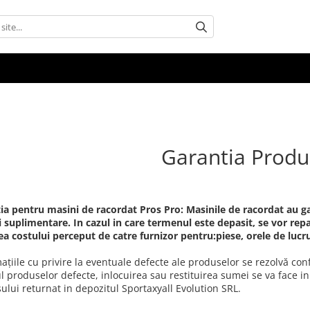
Garantia Produ
ia pentru masini de racordat Pros Pro: Masinile de racordat au gar
i suplimentare. In cazul in care termenul este depasit, se vor repa
ea costului perceput de catre furnizor pentru:piese, orele de lucru
ţiile cu privire la eventuale defecte ale produselor se rezolvă conf
l produselor defecte, inlocuirea sau restituirea sumei se va face in
ului returnat in depozitul Sportaxyall Evolution SRL.