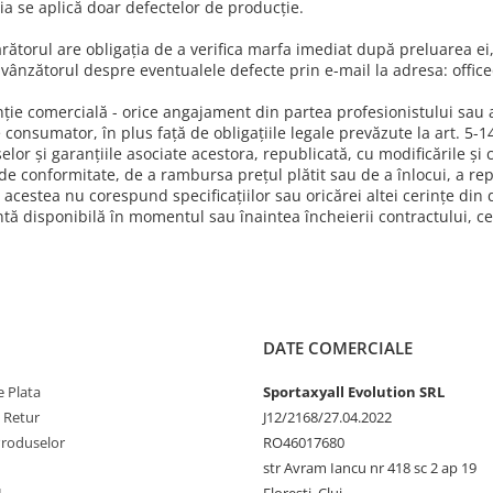
ia se aplică doar defectelor de producţie.
ătorul are obligaţia de a verifica marfa imediat după preluarea ei, 
 vânzătorul despre eventualele defecte prin e-mail la adresa: office
ţie comercială - orice angajament din partea profesionistului sau 
e consumator, în plus faţă de obligaţiile legale prevăzute la art. 5
lor şi garanţiile asociate acestora, republicată, cu modificările şi 
 de conformitate, de a rambursa preţul plătit sau de a înlocui, a re
 acestea nu corespund specificaţiilor sau oricărei altei cerinţe din 
ntă disponibilă în momentul sau înaintea încheierii contractului, ce
DATE COMERCIALE
 Plata
Sportaxyall Evolution SRL
e Retur
J12/2168/27.04.2022
Produselor
RO46017680
str Avram Iancu nr 418 sc 2 ap 19