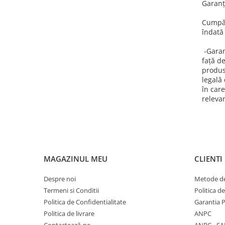
Garanţ
Pros Pro
Luxilon
Cumpăr
îndată
Kirschbaum
Babolat
-Garan
Yonex
faţă d
produse
MSV
legală
Mingi tenis
în care
Producatori
releva
Dunlop
Wilson
Pros Pro
Babolat
MAGAZINUL MEU
CLIENTI
Accesorii Rachete Tenis
Overgrip
Despre noi
Metode de
Termeni si Conditii
Politica d
Wilson
Politica de Confidentialitate
Garantia 
Pro`s Pro
Politica de livrare
ANPC
MSV