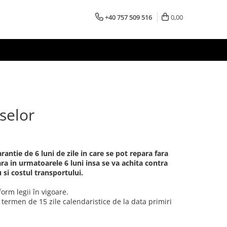
+40 757 509 516
0,00
selor
antie de 6 luni de zile in care se pot repara fara
ra in urmatoarele 6 luni insa se va achita contra
 si costul transportului.
orm legii în vigoare.
 termen de 15 zile calendaristice de la data primiri