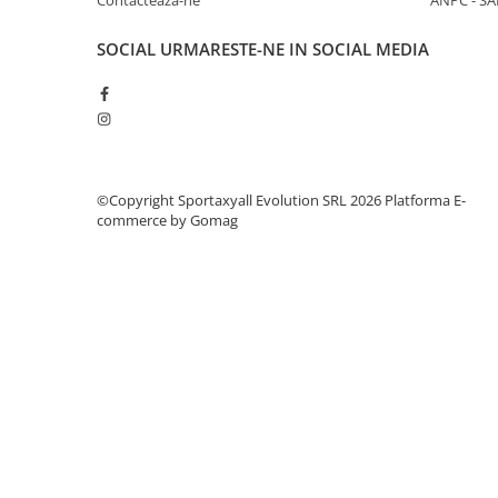
Contactează-ne
ANPC - SA
Yonex
Antivibratoare
SOCIAL
URMARESTE-NE IN SOCIAL MEDIA
Pro's Pro
Yonex
Babolat
Diverse
©Copyright Sportaxyall Evolution SRL 2026
Platforma E-
Incaltaminte
commerce by Gomag
Femei
Asics
Babolat
Adidas
Joma
Nike
Mizuno
Lotto
New Balance
Diadora