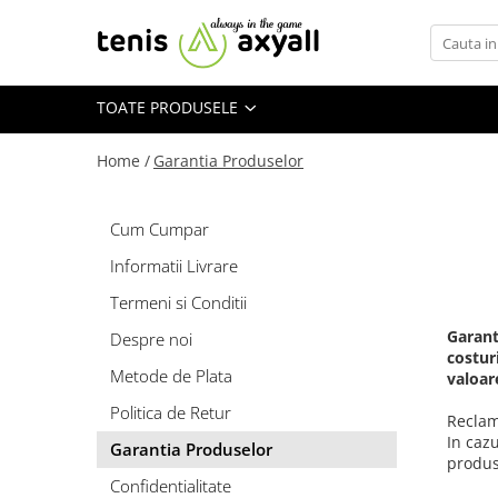
Toate Produsele
TOATE PRODUSELE
Rachete tenis
Rachete Adulti
Home /
Garantia Produselor
Babolat
Head
Cum Cumpar
Wilson
Informatii Livrare
Yonex
Rachete Juniori
Termeni si Conditii
Pro`s Pro
Garant
Despre noi
costur
Babolat
Metode de Plata
valoar
Head
Politica de Retur
Wilson
Reclama
In cazu
Racordaje
Garantia Produselor
produs
Producatori
Confidentialitate