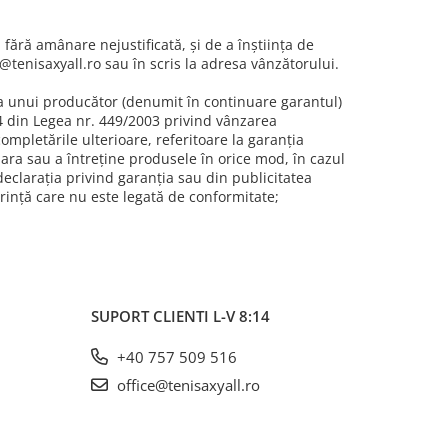
fără amânare nejustificată, şi de a înştiinţa de
@tenisaxyall.ro sau în scris la adresa vânzătorului.
a unui producător (denumit în continuare garantul)
-14 din Legea nr. 449/2003 privind vânzarea
completările ulterioare, referitoare la garanţia
para sau a întreţine produsele în orice mod, în cazul
declaraţia privind garanţia sau din publicitatea
rinţă care nu este legată de conformitate;
SUPORT CLIENTI
L-V 8:14
+40 757 509 516
office@tenisaxyall.ro