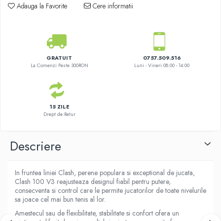
Adauga la Favorite
Cere informatii
GRATUIT
0757.509.516
La Comenzi Peste 300RON
Luni - Vineri 08:00 - 14:00
15 ZILE
Drept de Retur
Descriere
In fruntea liniei Clash, perene populara si exceptional de jucata,
Clash 100 V3 reajusteaza designul fiabil pentru putere,
consecventa si control care le permite jucatorilor de toate nivelurile
sa joace cel mai bun tenis al lor.
Amestecul sau de flexibilitate, stabilitate si confort ofera un