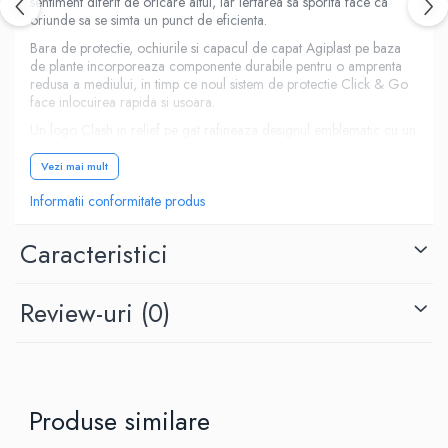
sentiment diferit de oricare altul, iar iertarea sa sporita face ca
oriunde sa se simta un punct de eficienta.
Bara de protectie, ochiurile si capacul de capat Agiplast pe baza
de plante incorporeaza componente durabile pentru o amprenta
redusa a mediului, in timp ce noul sistem de protectie Click & Go
face inlocuirea rapida si usoara.
Un logo Clash in relief pe gat rafineaza designul emblematic cu un
aspect care completeaza si echilibreaza designul negru grafit
bazat pe performanta.
Vezi mai mult
Informatii conformitate produs
Caracteristici
Review-uri
(0)
Produse similare