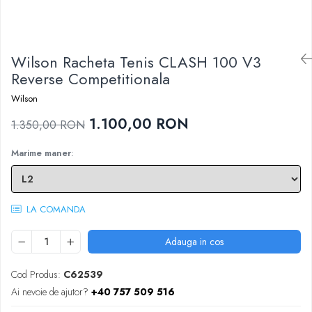
Femei
Babolat
Nike
Fete
Adidas
Babolat
Wilson Racheta Tenis CLASH 100 V3
BIDI BADU
Nike
Reverse Competitionala
Asics
Adidas
Pros Pro
Wilson
Baieti
Accesorii Imbracaminte
1.100,00 RON
1.350,00 RON
Nike
Mansete
Adidas
Marime maner
:
Sepci
Babolat
Bandane
Asics
Nike
K-Swiss
LA COMANDA
Pros Pro
Under Armour
Adauga in cos
Cod Produs:
C62539
Ai nevoie de ajutor?
+40 757 509 516