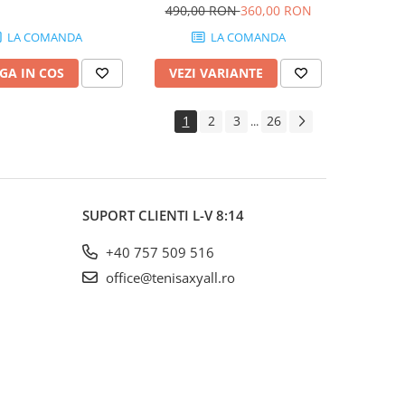
Femei Gri albastrui, Alb
490,00 RON
360,00 RON
LA COMANDA
LA COMANDA
GA IN COS
VEZI VARIANTE
1
2
3
26
...
SUPORT CLIENTI
L-V 8:14
+40 757 509 516
office@tenisaxyall.ro