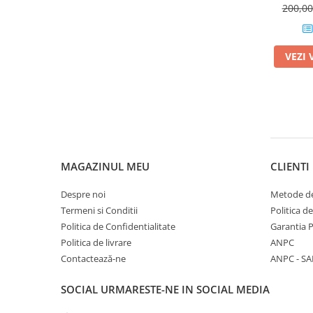
200,0
Barbati
Adidas
VEZI 
Asics
Nike
Babolat
Fete
Babolat
Nike
MAGAZINUL MEU
CLIENTI
Adidas
Baieti
Despre noi
Metode de
Nike
Termeni si Conditii
Politica d
Politica de Confidentialitate
Garantia 
Adidas
Politica de livrare
ANPC
Babolat
Contactează-ne
ANPC - SA
Asics
K-Swiss
SOCIAL
URMARESTE-NE IN SOCIAL MEDIA
Imbracaminte