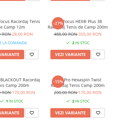
ocus Racordaj Tenis
MSV Focus HEX® Plus 38
-27%
de Camp 12m
Racordaj Tenis de Camp 200m
0 RON
28,00 RON
488,00 RON
355,00 RON
LA COMANDA
2
IN STOC
 VARIANTE
VEZI VARIANTE
o BLACKOUT Racordaj
Pros Pro Hexaspin Twist
-15%
nis Camp 200m
Racordaj Tenis Camp 200m
0 RON
170,00 RON
200,00 RON
170,00 RON
1
IN STOC
2
IN STOC
 VARIANTE
VEZI VARIANTE