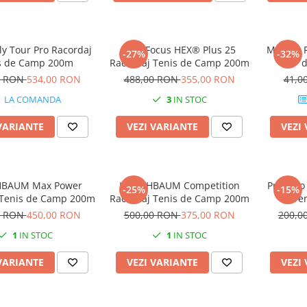
ly Tour Pro Racordaj
MSV Focus HEX® Plus 25
MSV Co F
-27%
-32%
s de Camp 200m
Racordaj Tenis de Camp 200m
0 RON
534,00 RON
488,00 RON
355,00 RON
41,0
LA COMANDA
3
IN STOC
VARIANTE
VEZI VARIANTE
VEZI
HBAUM Max Power
KIRSCHBAUM Competition
Pros Pr
-25%
-15%
 Tenis de Camp 200m
Racordaj Tenis de Camp 200m
Te
0 RON
450,00 RON
500,00 RON
375,00 RON
200,0
1
IN STOC
1
IN STOC
VARIANTE
VEZI VARIANTE
VEZI