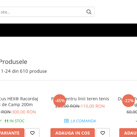
Produsele
1-
24
din
610
produse
cus HEX® Racordaj
Perie pentru linii teren tenis
Dunlop Fo
-45%
-22%
s de Camp 200m
Ming
200,00 RON
110,00 RON
0 RON
300,00 RON
60,0
11
IN STOC
LA COMANDA
VARIANTE
ADAUGA IN COS
ADAU