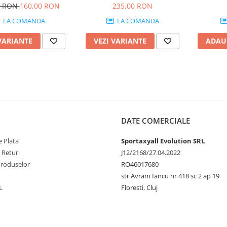
0 RON
160,00 RON
235,00 RON
LA COMANDA
LA COMANDA
VARIANTE
VEZI VARIANTE
ADAU
DATE COMERCIALE
 Plata
Sportaxyall Evolution SRL
e Retur
J12/2168/27.04.2022
Produselor
RO46017680
str Avram Iancu nr 418 sc 2 ap 19
L
Floresti, Cluj