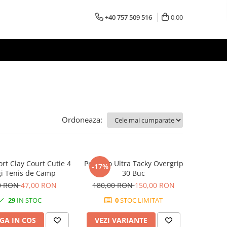
+40 757 509 516
0,00
Ordoneaza:
rt Clay Court Cutie 4
Pros Pro Ultra Tacky Overgrip
-17%
i Tenis de Camp
30 Buc
0 RON
47,00 RON
180,00 RON
150,00 RON
29
IN STOC
0
STOC LIMITAT
GA IN COS
VEZI VARIANTE