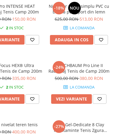
Pro INTENSE HEAT
Nivelator zgura simplu PVC cu
-18%
NOU
aj Tenis Camp 200m
banda pe suport din lemn
0 RON
150,00 RON
625,00 RON
513,00 RON
2
IN STOC
LA COMANDA
 VARIANTE
ADAUGA IN COS
Focus HEX® Ultra
KIRSCHBAUM Pro Line II
-24%
 Tenis de Camp 200m
Racordaj Tenis de Camp 200m
0 RON
335,00 RON
500,00 RON
380,00 RON
2
IN STOC
LA COMANDA
 VARIANTE
VEZI VARIANTE
nivelat teren tenis
Asics Gel-Dedicate 8 Clay
-27%
Incaltaminte Tenis Zgura
0 RON
400,00 RON