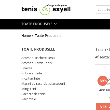
Toate Produsele
TOATE PRODUSELE
Rachete tenis
Rachete Adulti
Home /
Toate Produsele
Babolat
Head
Toate 
TOATE PRODUSELE
Wilson
Afiseaza:
Accesorii Rachete Tenis
Yonex
Accesorii Teren Tenis
Rachete Juniori
Diverse
Imbracaminte
Pro`s Pro
Incaltaminte
MSV Fo
Babolat
-39%
Masini de racordat si accesorii
Teni
Head
Mingi tenis
488,0
Wilson
Rachete de tenis
Racordaje
Racordaje
Producatori
VEZI 