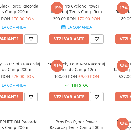
Black Force Racordaj
Pros Pro Cyclone Power
Pros 
-15%
-17%
nis Camp 200m
Racordaj Tenis Camp Rola
Racord
200m
0 RON
170,00 RON
200,00 RON
170,00 RON
180,0
LA COMANDA
LA COMANDA
VARIANTE
VEZI VARIANTE
VEZI
y Tour Spin Racordaj
Yonex Poly Tour Rev Racordaj
MSV 
-31%
-38%
s de Camp 200m
Tenis de Camp 12m
Racordaj
0 RON
475,00 RON
100,00 RON
69,00 RON
537,0
LA COMANDA
1
IN STOC
VARIANTE
VEZI VARIANTE
VEZI
 ERUPTION Racordaj
Pros Pro Cyber Power
Matura 
-38%
nis Camp 200m
Racordaj Tenis Camp 200m
650,0