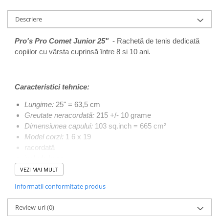
Descriere
Pro's Pro Comet Junior 25"
- Rachetă de tenis dedicată
copiilor cu vârsta cuprinsă între 8 si 10 ani.
Caracteristici tehnice:
Lungime:
25" = 63,5 cm
Greutate neracordată:
215 +/- 10 grame
Dimensiunea capului:
103 sq.inch = 665 cm²
Model corzi:
1 6 x 19
racordată
include husa
VEZI MAI MULT
Informatii conformitate produs
Review-uri
(0)