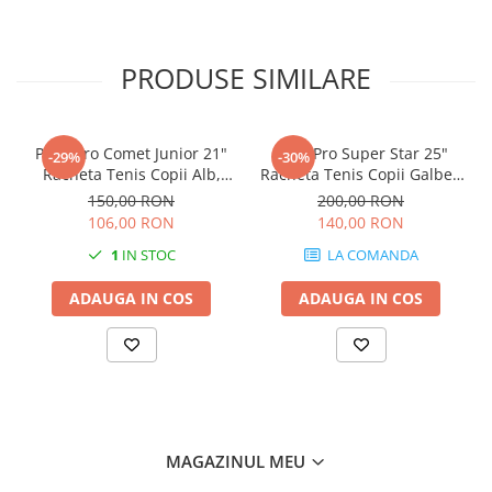
PRODUSE SIMILARE
Pro's Pro Comet Junior 21"
Pro's Pro Super Star 25"
-29%
-30%
Racheta Tenis Copii Alb,
Racheta Tenis Copii Galben
Rosu
Neon, Alb, Negru
150,00 RON
200,00 RON
106,00 RON
140,00 RON
1
IN STOC
LA COMANDA
ADAUGA IN COS
ADAUGA IN COS
MAGAZINUL MEU