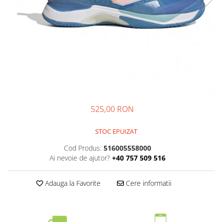
Femei
Babolat
Nike
Fete
Adidas
Babolat
BIDI BADU
Nike
Asics
Adidas
Pros Pro
Baieti
Accesorii Imbracaminte
Nike
Mansete
Adidas
525,00 RON
Sepci
Babolat
Bandane
STOC EPUIZAT
Asics
Nike
K-Swiss
Cod Produs:
516005558000
Pros Pro
Ai nevoie de ajutor?
+40 757 509 516
Under Armour
Adauga la Favorite
Cere informatii