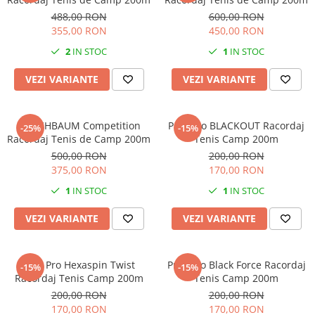
488,00 RON
600,00 RON
355,00 RON
450,00 RON
2
IN STOC
1
IN STOC
VEZI VARIANTE
VEZI VARIANTE
KIRSCHBAUM Competition
Pros Pro BLACKOUT Racordaj
-25%
-15%
Racordaj Tenis de Camp 200m
Tenis Camp 200m
500,00 RON
200,00 RON
375,00 RON
170,00 RON
1
IN STOC
1
IN STOC
VEZI VARIANTE
VEZI VARIANTE
Pros Pro Hexaspin Twist
Pros Pro Black Force Racordaj
-15%
-15%
Racordaj Tenis Camp 200m
Tenis Camp 200m
200,00 RON
200,00 RON
170,00 RON
170,00 RON