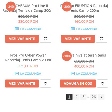
KIRSCHBAUM Pro Line II
Pros Pro ERUPTION Racordaj
-24%
-20%
Racordaj Tenis de Camp 200m
Tenis Camp 200m
500,00 RON
200,00 RON
380,00 RON
160,00 RON
LA COMANDA
LA COMANDA
VEZI VARIANTE
VEZI VARIANTE
Pros Pro Cyber Power
Matura nivelat teren tenis
-38%
Racordaj Tenis Camp 200m
650,00 RON
235,00 RON
400,00 RON
LA COMANDA
LA COMANDA
VEZI VARIANTE
ADAUGA IN COS
1
2
3
26
...