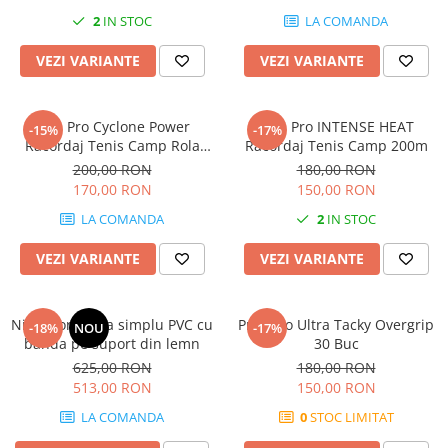
2
IN STOC
LA COMANDA
VEZI VARIANTE
VEZI VARIANTE
Pros Pro Cyclone Power
Pros Pro INTENSE HEAT
-15%
-17%
Racordaj Tenis Camp Rola
Racordaj Tenis Camp 200m
200m
200,00 RON
180,00 RON
170,00 RON
150,00 RON
LA COMANDA
2
IN STOC
VEZI VARIANTE
VEZI VARIANTE
Nivelator zgura simplu PVC cu
Pros Pro Ultra Tacky Overgrip
-18%
NOU
-17%
banda pe suport din lemn
30 Buc
625,00 RON
180,00 RON
513,00 RON
150,00 RON
LA COMANDA
0
STOC LIMITAT