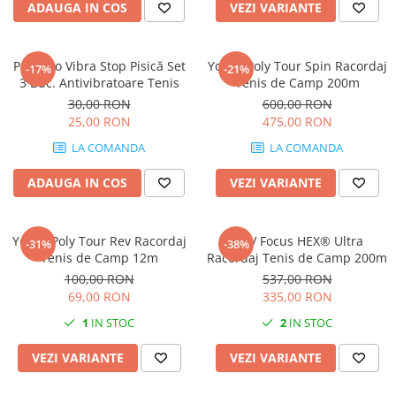
ADAUGA IN COS
VEZI VARIANTE
Pros Pro Vibra Stop Pisică Set
Yonex Poly Tour Spin Racordaj
-17%
-21%
3 Buc. Antivibratoare Tenis
Tenis de Camp 200m
30,00 RON
600,00 RON
25,00 RON
475,00 RON
LA COMANDA
LA COMANDA
ADAUGA IN COS
VEZI VARIANTE
Yonex Poly Tour Rev Racordaj
MSV Focus HEX® Ultra
-31%
-38%
Tenis de Camp 12m
Racordaj Tenis de Camp 200m
100,00 RON
537,00 RON
69,00 RON
335,00 RON
1
IN STOC
2
IN STOC
VEZI VARIANTE
VEZI VARIANTE