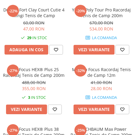
Femei
Babolat
Dunlop Fort Clay Court Cutie 4
Yonex Poly Tour Pro Racordaj
Nike
-22%
-20%
Fete
Mingi Tenis de Camp
Tenis de Camp 200m
Adidas
60,00 RON
670,00 RON
Babolat
BIDI BADU
47,00 RON
534,00 RON
Nike
Asics
29
IN STOC
LA COMANDA
Adidas
Pros Pro
Baieti
Accesorii Imbracaminte
ADAUGA IN COS
VEZI VARIANTE
Nike
Mansete
Adidas
Sepci
MSV Focus HEX® Plus 25
MSV Co Focus Racordaj Tenis
-27%
-32%
Babolat
Bandane
Racordaj Tenis de Camp 200m
de Camp 12m
Asics
Nike
488,00 RON
41,00 RON
K-Swiss
355,00 RON
28,00 RON
Pros Pro
3
IN STOC
LA COMANDA
Under Armour
VEZI VARIANTE
VEZI VARIANTE
MSV Focus HEX® Plus 38
KIRSCHBAUM Max Power
-27%
-25%
Racordaj Tenis de Camp 200m
Racordaj Tenis de Camp 200m