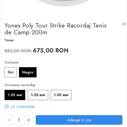
Femei
Babolat
Nike
Fete
Adidas
Babolat
Yonex Poly Tour Strike Racordaj Tenis
BIDI BADU
Nike
de Camp 200m
Asics
Adidas
Pros Pro
Yonex
Baieti
Accesorii Imbracaminte
675,00 RON
850,00 RON
Nike
Mansete
Adidas
Culoare
:
Sepci
Babolat
Bandane
Gri
Negru
Asics
Nike
K-Swiss
Grosime racordaj
:
Pros Pro
Under Armour
1.20 mm
1.25 mm
1.30 mm
LA COMANDA
Adauga in cos