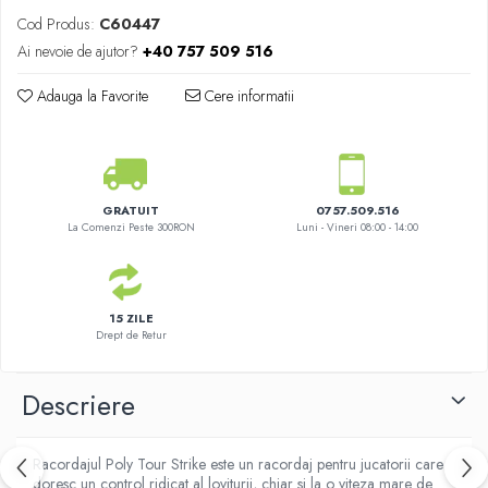
Cod Produs:
C60447
Ai nevoie de ajutor?
+40 757 509 516
Adauga la Favorite
Cere informatii
GRATUIT
0757.509.516
La Comenzi Peste 300RON
Luni - Vineri 08:00 - 14:00
15 ZILE
Drept de Retur
Descriere
Racordajul Poly Tour Strike este un racordaj pentru jucatorii care
doresc un control ridicat al loviturii, chiar si la o viteza mare de