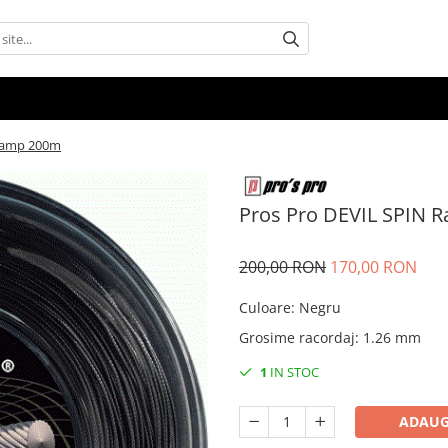
 Camp 200m
Pros Pro DEVIL SPIN 
200,00 RON
170,00 RON
Culoare
:
Negru
Grosime racordaj
:
1.26 mm
1
IN STOC
ADAUG