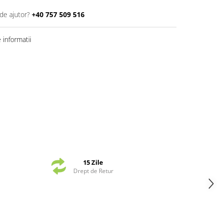
de ajutor?
+40 757 509 516
informatii
15 Zile
Drept de Retur