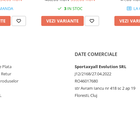
MANDA
3
IN STOC
LA
NTE
VEZI VARIANTE
VEZI VAR
DATE COMERCIALE
 Plata
Sportaxyall Evolution SRL
e Retur
J12/2168/27.04.2022
Produselor
RO46017680
str Avram Iancu nr 418 sc 2 ap 19
L
Floresti, Cluj