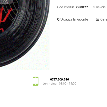
Cod Produs:
C60877
Ai nevoie 
Adauga la Favorite
Cere 
0757.509.516
Luni - Vineri 08:00 - 14:00