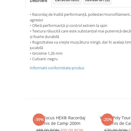
Descriere
Yonex
Antivibratoare
• Racordaj de înaltă performanță, poliester/monofilament, 
agresivi
Pro's Pro
• Oferă performanță și control extrem la spin
Yonex
• Textura răsucită care este substanțial mai puternică decâ
Babolat
și foarte durabilă
• Rugozitatea va crește mușcătura mingii, dar în același tim
Diverse
jucabilă
Incaltaminte
• Grosime 1,26 mm
• Culoare: negru
Femei
Informatii conformitate produs
Asics
Babolat
Adidas
Joma
Nike
Mizuno
Lotto
MSV Focus HEX® Racordaj
Yonex Poly Tour
-39%
-20%
New Balance
Tenis de Camp 200m
Tenis de C
488,00 RON
300,00 RON
670,00 RON
5
Diadora