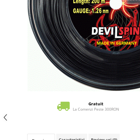
Pros Pro
Luxilon
Kirschbaum
Babolat
Yonex
MSV
Mingi tenis
Producatori
Dunlop
Wilson
Pros Pro
Babolat
Accesorii Rachete Tenis
Gratuit
La Comenzi Peste 300RON
Overgrip
Wilson
Pro`s Pro
MSV
Caracteristici
Review-uri
(0)