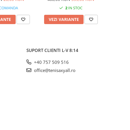
 COMANDA
2
IN STOC
IANTE
VEZI VARIANTE
VEZI 
SUPORT CLIENTI
L-V 8:14
+40 757 509 516
office@tenisaxyall.ro