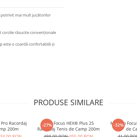
potrivit mai mult jucătorilor
t corzile răsucite convenționale
p este o coardă confortabilă și
PRODUSE SIMILARE
 Pro Racordaj
MSV Focus HEX® Plus 25
MSV Co Focus
-27%
-32%
amp 200m
Racordaj Tenis de Camp 200m
de C
34,00 RON
488,00 RON
355,00 RON
41,00 R