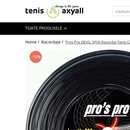
Toate Produsele
TOATE PRODUSELE
Rachete tenis
Rachete Adulti
Home /
Racordaje /
Pros Pro DEVIL SPIN Racordaj Tenis
Babolat
Head
-15%
Wilson
Yonex
Rachete Juniori
Pro`s Pro
Babolat
Head
Wilson
Racordaje
Producatori