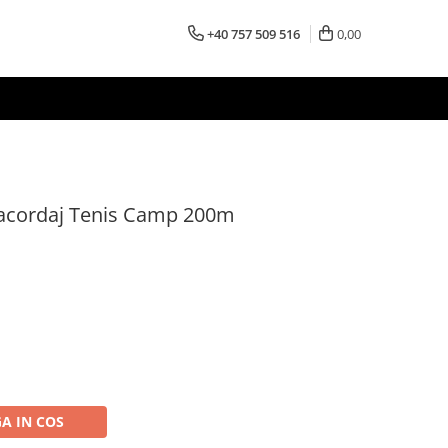
+40 757 509 516
0,00
Racordaj Tenis Camp 200m
A IN COS