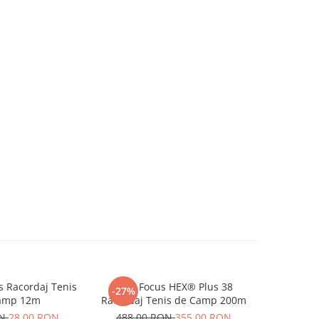
 Racordaj Tenis
MSV Focus HEX® Plus 38
KIRSCH
-27%
-25%
amp 12m
Racordaj Tenis de Camp 200m
Racordaj 
ON
28,00 RON
488,00 RON
355,00 RON
600,00