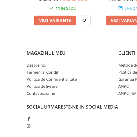
Barbati
11
IN STOC
LA CO
Adidas
VEZI VARIANTE
VEZI VARIA
Asics
Nike
Babolat
Fete
MAGAZINUL MEU
CLIENTI
Babolat
Despre noi
Metode de
Nike
Termeni si Conditii
Politica d
Adidas
Politica de Confidentialitate
Garantia 
Baieti
Politica de livrare
ANPC
Nike
Contactează-ne
ANPC - SA
Adidas
SOCIAL
URMARESTE-NE IN SOCIAL MEDIA
Babolat
Asics
K-Swiss
Imbracaminte