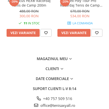
MSV Focus HEX® Racordaj
Yonex Poly Tour Pro
-39%
-20%
Tenis de Camp 200m
Racordaj Tenis de Camp
200m
488,00 RON
670,00 RON
300,00 RON
534,00 RON
11
IN STOC
LA COMANDA
VEZI VARIANTE
VEZI VARIANTE
MAGAZINUL MEU
CLIENTI
DATE COMERCIALE
SUPORT CLIENTI
L-V 8:14
+40 757 509 516
office@tenisaxyall.ro