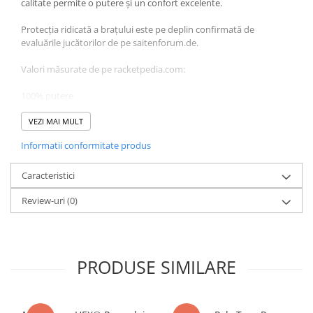
calitate permite o putere și un confort excelente.
Protecția ridicată a brațului este pe deplin confirmată de
evaluările jucătorilor de pe saitenforum.de.
Valori măsurate de pe racketpedia.com:
100% putere
90% stabilitate a tensiunii
VEZI MAI MULT
Informatii conformitate produs
85% confort/prietenos cu brațul
80% potențial de spuin
Caracteristici
Review-uri
(0)
Se recomandă o pre-întindere de 5% în timpul racordării.
PRODUSE SIMILARE