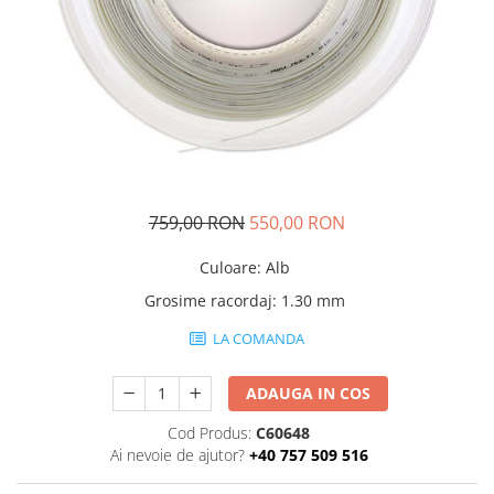
Femei
Babolat
Nike
Fete
Adidas
Babolat
BIDI BADU
Nike
Asics
Adidas
Pros Pro
Baieti
Accesorii Imbracaminte
Nike
Mansete
759,00 RON
550,00 RON
Adidas
Sepci
Babolat
Culoare
:
Alb
Bandane
Asics
Nike
Grosime racordaj
:
1.30 mm
K-Swiss
Pros Pro
LA COMANDA
Under Armour
ADAUGA IN COS
Cod Produs:
C60648
Ai nevoie de ajutor?
+40 757 509 516