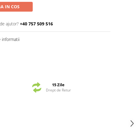
A IN COS
de ajutor?
+40 757 509 516
informatii
15 Zile
Drept de Retur