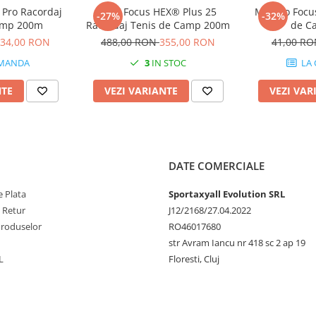
 Pro Racordaj
MSV Focus HEX® Plus 25
MSV Co Focus
-27%
-32%
amp 200m
Racordaj Tenis de Camp 200m
de C
34,00 RON
488,00 RON
355,00 RON
41,00 R
MANDA
3
IN STOC
LA
NTE
VEZI VARIANTE
VEZI VAR
DATE COMERCIALE
 Plata
Sportaxyall Evolution SRL
e Retur
J12/2168/27.04.2022
Produselor
RO46017680
str Avram Iancu nr 418 sc 2 ap 19
L
Floresti, Cluj