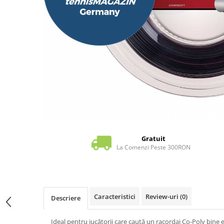
Pros Pro
Luxilon
Kirschbaum
Babolat
Yonex
MSV
Mingi tenis
Producatori
Dunlop
Wilson
Pros Pro
Gratuit
La Comenzi Peste 300RON
Babolat
Accesorii Rachete Tenis
Overgrip
Wilson
Caracteristici
Review-uri
(0)
Descriere
Pro`s Pro
MSV
Ideal pentru jucătorii care caută un racordaj Co-Poly bine e