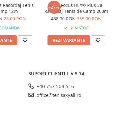
 Racordaj Tenis
MSV Focus HEX® Plus 38
KIRSCH
-27%
-25%
amp 12m
Racordaj Tenis de Camp 200m
Racordaj 
ON
28,00 RON
488,00 RON
355,00 RON
600,00
 COMANDA
2
IN STOC
IANTE
VEZI VARIANTE
VEZI 
SUPORT CLIENTI
L-V 8:14
+40 757 509 516
office@tenisaxyall.ro