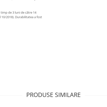
 timp de 3 luni de către 14
10/2018). Durabilitatea a fost
vs. evaluare)
n caracteristicile sale de joc
 racaordaje din test. A fost
re de joc de lungă durată, de
confortului. Este un racordaj care
PRODUSE SIMILARE
oncluzie: Potrivită pentru
combinație cu o excelentă