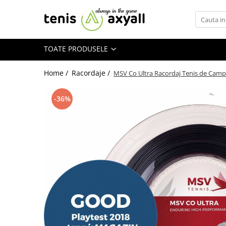
Toate Produsele
TOATE PRODUSELE
Rachete tenis
Rachete Adulti
Home /
Racordaje /
MSV Co Ultra Racordaj Tenis de Cam
Babolat
Head
-36%
Wilson
Yonex
Rachete Juniori
Pro`s Pro
Babolat
Head
Wilson
Racordaje
Producatori