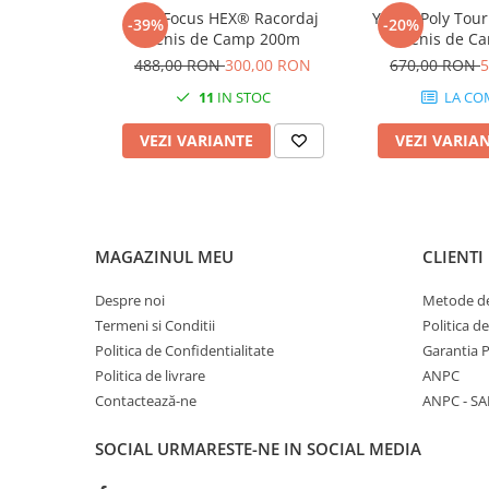
MSV Focus HEX® Racordaj
Yonex Poly Tour
-39%
-20%
Barbati
Tenis de Camp 200m
Tenis de C
Adidas
488,00 RON
300,00 RON
670,00 RON
5
Asics
11
IN STOC
LA CO
Nike
VEZI VARIANTE
VEZI VARIA
Babolat
Fete
Babolat
Nike
MAGAZINUL MEU
CLIENTI
Adidas
Baieti
Despre noi
Metode de
Termeni si Conditii
Politica d
Nike
Politica de Confidentialitate
Garantia 
Adidas
Politica de livrare
ANPC
Babolat
Contactează-ne
ANPC - SA
Asics
K-Swiss
SOCIAL
URMARESTE-NE IN SOCIAL MEDIA
Imbracaminte