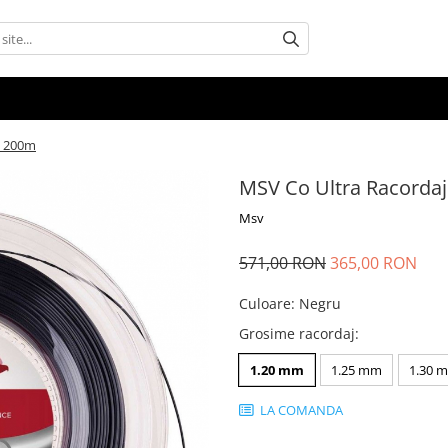
p 200m
MSV Co Ultra Racorda
Msv
571,00 RON
365,00 RON
Culoare
:
Negru
Grosime racordaj
:
1.20 mm
1.25 mm
1.30 
LA COMANDA