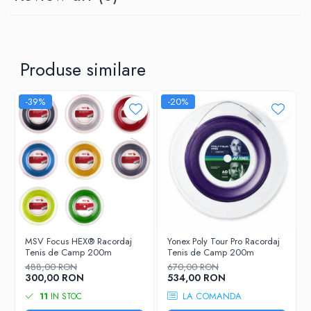
Produse similare
-39%
-20%
MSV Focus HEX® Racordaj
Yonex Poly Tour Pro Racordaj
Tenis de Camp 200m
Tenis de Camp 200m
488,00 RON
670,00 RON
300,00 RON
534,00 RON
LA COMANDA
11
IN STOC