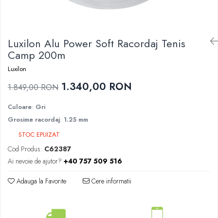
Femei
Babolat
Nike
Fete
Adidas
Babolat
Luxilon Alu Power Soft Racordaj Tenis
BIDI BADU
Nike
Camp 200m
Asics
Adidas
Pros Pro
Luxilon
Baieti
Accesorii Imbracaminte
1.340,00 RON
1.849,00 RON
Nike
Mansete
Adidas
Culoare
:
Gri
Sepci
Babolat
Grosime racordaj
:
1.25 mm
Bandane
Asics
Nike
STOC EPUIZAT
K-Swiss
Pros Pro
Cod Produs:
C62387
Ai nevoie de ajutor?
+40 757 509 516
Under Armour
Adauga la Favorite
Cere informatii