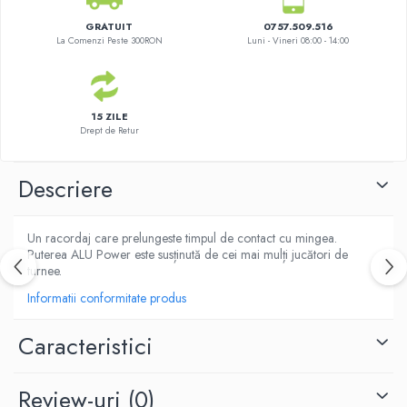
GRATUIT
0757.509.516
La Comenzi Peste 300RON
Luni - Vineri 08:00 - 14:00
15 ZILE
Drept de Retur
Descriere
Un racordaj care prelungeste timpul de contact cu mingea.
Puterea ALU Power este susținută de cei mai mulți jucători de
turnee.
Informatii conformitate produs
Caracteristici
Review-uri
(0)