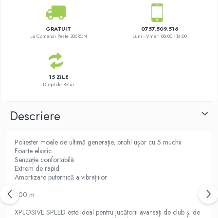
GRATUIT
0757.509.516
La Comenzi Peste 300RON
Luni - Vineri 08:00 - 14:00
15 ZILE
Drept de Retur
Descriere
Poliester moale de ultimă generație, profil ușor cu 5 muchii
Foarte elastic
Senzație confortabilă
Extrem de rapid
Amortizare puternică a vibrațiilor
200 m
XPLOSIVE SPEED este ideal pentru jucătorii avansați de club și de