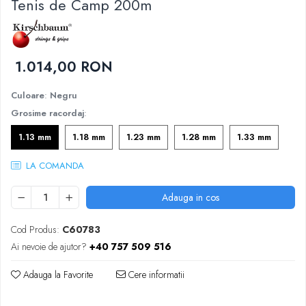
Tenis de Camp 200m
Femei
Babolat
Nike
Fete
Adidas
Babolat
BIDI BADU
1.014,00 RON
Nike
Asics
Adidas
Pros Pro
Culoare
:
Negru
Baieti
Accesorii Imbracaminte
Grosime racordaj
:
Nike
Mansete
1.13 mm
1.18 mm
1.23 mm
1.28 mm
1.33 mm
Adidas
Sepci
Babolat
LA COMANDA
Bandane
Asics
Nike
Adauga in cos
K-Swiss
Pros Pro
Under Armour
Cod Produs:
C60783
Ai nevoie de ajutor?
+40 757 509 516
Adauga la Favorite
Cere informatii