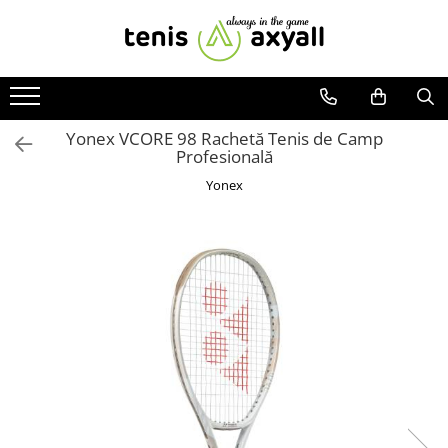
Toate Produsele
Rachete tenis
Rachete Adulti
Yonex VCORE 98 Rachetă Tenis de Camp
Profesională
Babolat
Yonex
Head
Wilson
Yonex
Rachete Juniori
Pro`s Pro
Babolat
Head
Wilson
Racordaje
Producatori