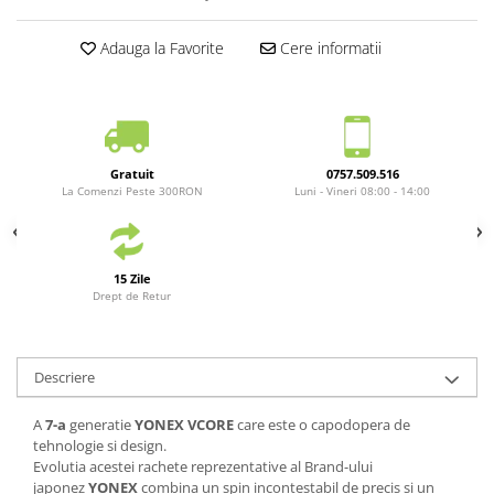
Yonex
Antivibratoare
Adauga la Favorite
Cere informatii
Pro's Pro
Yonex
Babolat
Diverse
Gratuit
0757.509.516
La Comenzi Peste 300RON
Luni - Vineri 08:00 - 14:00
Incaltaminte
Femei
Asics
15 Zile
Babolat
Drept de Retur
Adidas
Joma
Descriere
Nike
Mizuno
A
7-a
generatie
YONEX VCORE
care este o capodopera de
Lotto
tehnologie si design.
New Balance
Evolutia acestei rachete reprezentative al Brand-ului
japonez
YONEX
combina un spin incontestabil de precis si un
Diadora