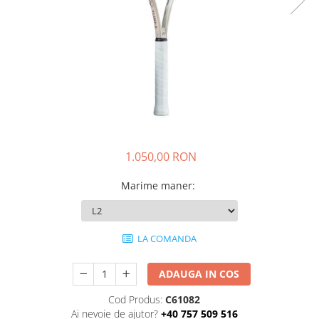
Pros Pro
Luxilon
Kirschbaum
Babolat
Yonex
MSV
Mingi tenis
Producatori
1.050,00 RON
Dunlop
Wilson
Marime maner
:
Pros Pro
Babolat
Accesorii Rachete Tenis
LA COMANDA
Overgrip
ADAUGA IN COS
Wilson
Pro`s Pro
Cod Produs:
C61082
MSV
Ai nevoie de ajutor?
+40 757 509 516