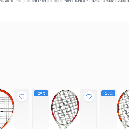
re, astfel incat jucatorii tineri pot experimenta cum simt loviturile reusite. Ace
-29%
-29%