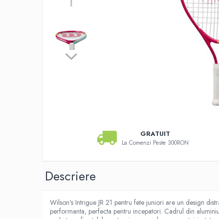
Pros Pro
Luxilon
Kirschbaum
Babolat
Yonex
MSV
Mingi tenis
Producatori
Dunlop
Wilson
GRATUIT
Pros Pro
La Comenzi Peste 300RON
Babolat
Accesorii Rachete Tenis
Descriere
Overgrip
Wilson
Pro`s Pro
Wilson's Intrigue JR 21 pentru fete juniori are un design dist
performanta, perfecta pentru incepatori. Cadrul din aluminiu 
MSV