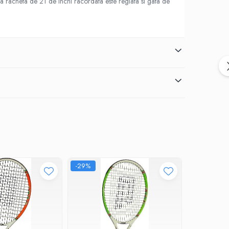
asta racheta de 21 de inchi racordata este reglata si gata de
-29%
-30%