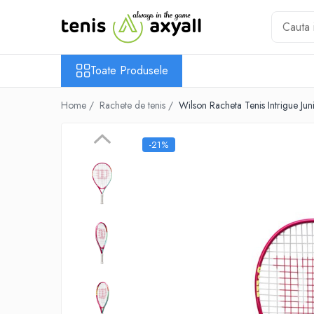
Toate Produsele
Toate Produsele
Rachete tenis
Rachete Adulti
Home /
Rachete de tenis /
Wilson Racheta Tenis Intrigue Jun
Babolat
Head
-21%
Wilson
Yonex
Rachete Juniori
Pro`s Pro
Babolat
Head
Wilson
Racordaje
Producatori