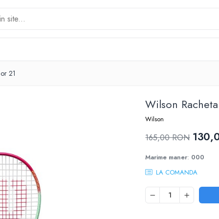
ior 21
Wilson Racheta 
Wilson
130,
165,00 RON
Marime maner
:
000
LA COMANDA