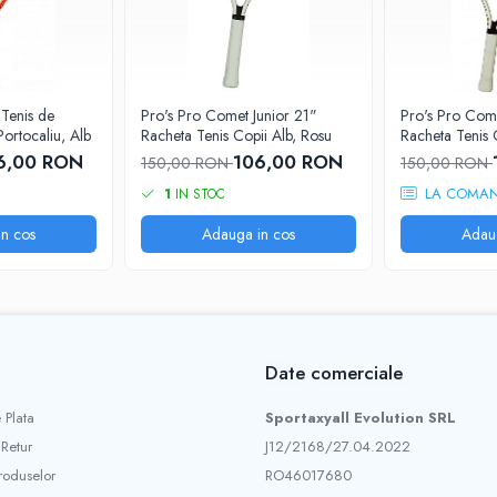
 Tenis de
Pro's Pro Comet Junior 21"
Pro's Pro Come
ortocaliu, Alb
Racheta Tenis Copii Alb, Rosu
Racheta Tenis 
Portocaliu
6,00 RON
106,00 RON
150,00 RON
150,00 RON
LA COMA
1
IN STOC
n cos
Adauga in cos
Adau
Date comerciale
 Plata
Sportaxyall Evolution SRL
 Retur
J12/2168/27.04.2022
roduselor
RO46017680