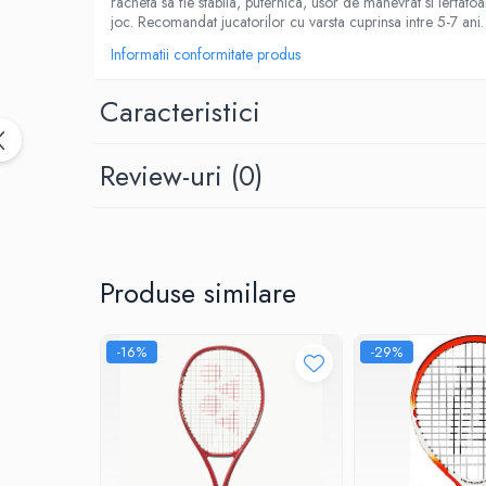
racheta sa fie stabila, puternica, usor de manevrat si iertatoa
Yonex
joc. Recomandat jucatorilor cu varsta cuprinsa intre 5-7 ani.
Antivibratoare
Informatii conformitate produs
Pro's Pro
Caracteristici
Yonex
Babolat
Diverse
Review-uri
(0)
Incaltaminte
Femei
Asics
Produse similare
Babolat
Adidas
Joma
-16%
-29%
Nike
Mizuno
Lotto
New Balance