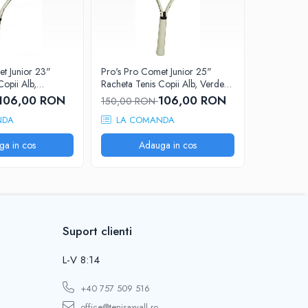
t Junior 23"
Pro's Pro Comet Junior 25"
Pro's Pro 
Copii Alb,
Racheta Tenis Copii Alb, Verde
Racheta Te
neon
neon, Alb,
106,00 RON
106,00 RON
150,00 RON
200,00 
NDA
LA COMANDA
LA CO
ga in cos
Adauga in cos
A
Suport clienti
L-V 8:14
+40 757 509 516
office@tenisaxyall.ro