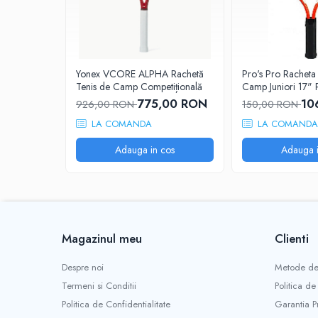
Diadora
Barbati
Adidas
Asics
Yonex VCORE ALPHA Rachetă
Pro's Pro Racheta
Nike
Tenis de Camp Competițională
Camp Juniori 17" P
Babolat
775,00 RON
10
926,00 RON
150,00 RON
Fete
LA COMANDA
LA COMANDA
Babolat
Adauga in cos
Adauga i
Nike
Adidas
Baieti
Nike
Adidas
Magazinul meu
Clienti
Babolat
Despre noi
Metode de
Asics
Termeni si Conditii
Politica de
K-Swiss
Politica de Confidentialitate
Garantia P
Imbracaminte