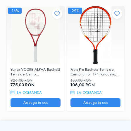
-16%
-29%
Yonex VCORE ALPHA Rachetă
Pro's Pro Racheta Tenis de
Tenis de Camp
Camp Juniori 17" Portocaliu,
Competițională
Alb
926,00 RON
150,00 RON
775,00 RON
106,00 RON
LA COMANDA
LA COMANDA
Adauga in cos
Adauga in cos