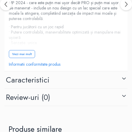
MP 2024 - care este puțin mai ușor decât PRO și puțin mai ușor
de manevrat - include un nou design cu un lac special care este
moale la atingere, completând senzația de impact mai moale și
puterea controlabilă.
• Pentru jucătorii cu un joc rapid
• Putere controlabilă, manevrabilitate optimizată și manipulare mai
ușoară
• Senzație unica
• Conexiune maximă între jucător și rachetă
• Design nou cu lac special, moale la atingere
Vezi mai mult
Informatii conformitate produs
Caracteristici
Review-uri
(0)
Produse similare