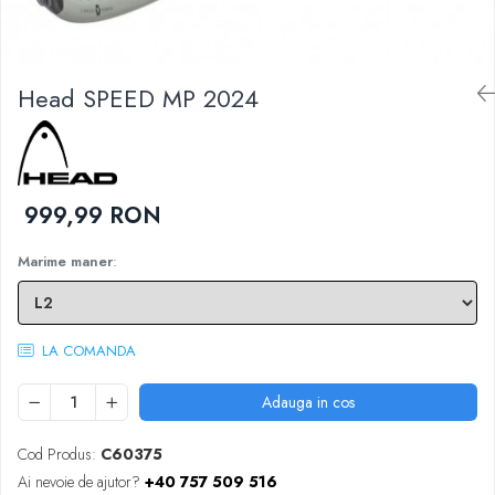
Femei
Babolat
Nike
Fete
Adidas
Babolat
Head SPEED MP 2024
BIDI BADU
Nike
Asics
Adidas
Pros Pro
Baieti
Accesorii Imbracaminte
Nike
999,99 RON
Mansete
Adidas
Sepci
Marime maner
:
Babolat
Bandane
Asics
Nike
K-Swiss
Pros Pro
LA COMANDA
Under Armour
Adauga in cos
Cod Produs:
C60375
Ai nevoie de ajutor?
+40 757 509 516