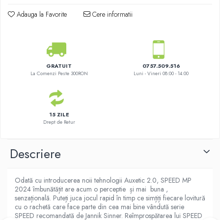
Adauga la Favorite
Cere informatii
GRATUIT
0757.509.516
La Comenzi Peste 300RON
Luni - Vineri 08:00 - 14:00
15 ZILE
Drept de Retur
Descriere
Odată cu introducerea noii tehnologii Auxetic 2.0, SPEED MP
2024 îmbunătățit are acum o perceptie și mai buna ,
senzațională. Puteți juca jocul rapid în timp ce simțiți fiecare lovitură
cu o rachetă care face parte din cea mai bine vândută serie
SPEED recomandată de Jannik Sinner. Reîmprospătarea lui SPEED