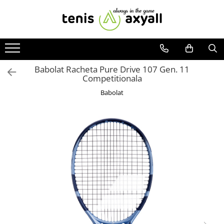
Toate Produsele
Rachete tenis
Rachete Adulti
Babolat Racheta Pure Drive 107 Gen. 11
Competitionala
Babolat
Babolat
Head
Wilson
Yonex
Rachete Juniori
Pro`s Pro
Babolat
Head
Wilson
Racordaje
Producatori