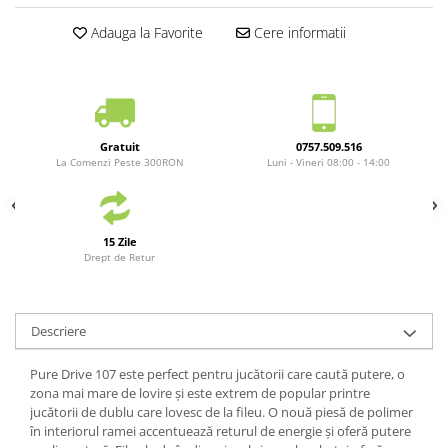
Yonex
Adauga la Favorite
Cere informatii
Antivibratoare
Pro's Pro
Yonex
Babolat
Gratuit
0757.509.516
Diverse
La Comenzi Peste 300RON
Luni - Vineri 08:00 - 14:00
Incaltaminte
Femei
Asics
15 Zile
Drept de Retur
Babolat
Adidas
Joma
Descriere
Nike
Mizuno
Pure Drive 107 este perfect pentru jucătorii care caută putere, o
zona mai mare de lovire și este extrem de popular printre
Lotto
jucătorii de dublu care lovesc de la fileu. O nouă piesă de polimer
New Balance
în interiorul ramei accentuează returul de energie și oferă putere
Diadora