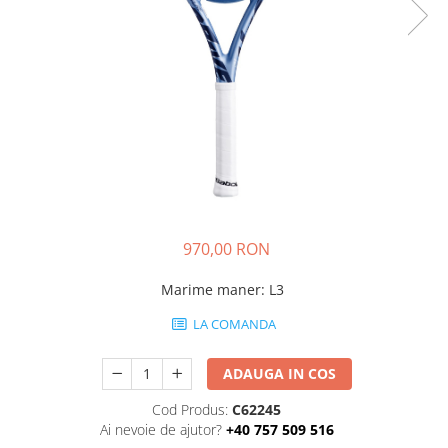
Pros Pro
Luxilon
Kirschbaum
Babolat
Yonex
MSV
Mingi tenis
Producatori
Dunlop
970,00 RON
Wilson
Pros Pro
Marime maner
:
L3
Babolat
LA COMANDA
Accesorii Rachete Tenis
Overgrip
ADAUGA IN COS
Wilson
Cod Produs:
C62245
Pro`s Pro
Ai nevoie de ajutor?
+40 757 509 516
MSV