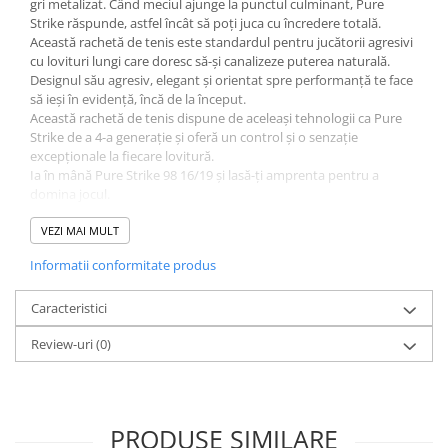
gri metalizat. Când meciul ajunge la punctul culminant, Pure
Strike răspunde, astfel încât să poți juca cu încredere totală.
Această rachetă de tenis este standardul pentru jucătorii agresivi
cu lovituri lungi care doresc să-și canalizeze puterea naturală.
Designul său agresiv, elegant și orientat spre performanță te face
să ieși în evidență, încă de la început.
Această rachetă de tenis dispune de aceleași tehnologii ca Pure
Strike de a 4-a generație și oferă un control și o senzație
excepționale la fiecare lovitură.
Ia în mână Pure Strike 98 16/19 și lasă-ți amprenta pentru a
domina jocul.
Jucătorii profesioniști din echipa BABOLAT pot juca cu un model
VEZI MAI MULT
personalizat sau cu un model diferit de cel prezentat.
Informatii conformitate produs
BENEFICII
Caracteristici
CONTROL
Vrei să lovești mingea cu încredere? Noul Pure Strike este special
Review-uri
(0)
conceput pentru a vă oferi și mai mult control cu ​​fiecare lovitură.
Cu fasciculul hibrid, modelul de șiruri mai strâns și cadrul mai
moale, noul Pure Strike vă oferă un control de neegalat. Poți să te
angajezi pe deplin cu mingea și să preiei controlul asupra jocului.
SENZAȚII
PRODUSE SIMILARE
Îți place să simți legătura dintre mâini și rachetă în momentul