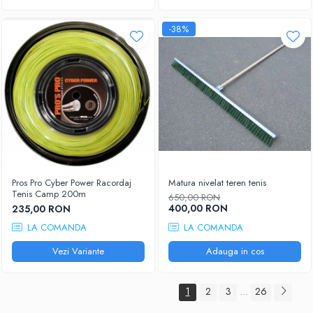
-38%
Pros Pro Cyber Power Racordaj
Matura nivelat teren tenis
Tenis Camp 200m
650,00 RON
400,00 RON
235,00 RON
LA COMANDA
LA COMANDA
Vezi Variante
Adauga in cos
1
2
3
26
...