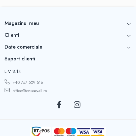
Magazinul meu
Clienti
Date comerciale
Suport clienti
L-V 8:14
+40 757 509 516
office@tenisaxyall.ro