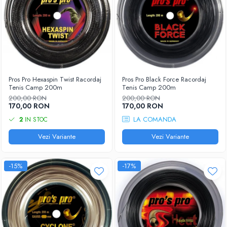
Pros Pro Hexaspin Twist Racordaj
Pros Pro Black Force Racordaj
Tenis Camp 200m
Tenis Camp 200m
200,00 RON
200,00 RON
170,00 RON
170,00 RON
LA COMANDA
2
IN STOC
Vezi Variante
Vezi Variante
-15%
-17%