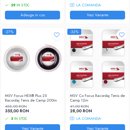
LA COMANDA
29
IN STOC
Adauga in cos
Vezi Variante
-27%
-32%
MSV Focus HEX® Plus 25
MSV Co Focus Racordaj Tenis de
Racordaj Tenis de Camp 200m
Camp 12m
488,00 RON
41,00 RON
355,00 RON
28,00 RON
LA COMANDA
3
IN STOC
Vezi Variante
Vezi Variante