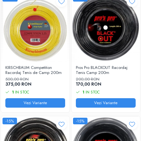
KIRSCHBAUM Competition
Pros Pro BLACKOUT Racordaj
Racordaj Tenis de Camp 200m
Tenis Camp 200m
500,00 RON
200,00 RON
375,00 RON
170,00 RON
1
IN STOC
1
IN STOC
Vezi Variante
Vezi Variante
-15%
-15%