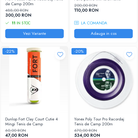
Femei
de Camp 200m
200,00 RON
Babolat
110,00 RON
Nike
488,00 RON
300,00 RON
Fete
Adidas
LA COMANDA
11
IN STOC
Babolat
BIDI BADU
Nike
Vezi Variante
Adauga in cos
Asics
Adidas
Pros Pro
Baieti
Accesorii Imbracaminte
-22%
-20%
Nike
Mansete
Adidas
Sepci
Babolat
Bandane
Asics
Nike
K-Swiss
Pros Pro
Under Armour
Dunlop Fort Clay Court Cutie 4
Yonex Poly Tour Pro Racordaj
Mingi Tenis de Camp
Tenis de Camp 200m
60,00 RON
670,00 RON
47,00 RON
534,00 RON