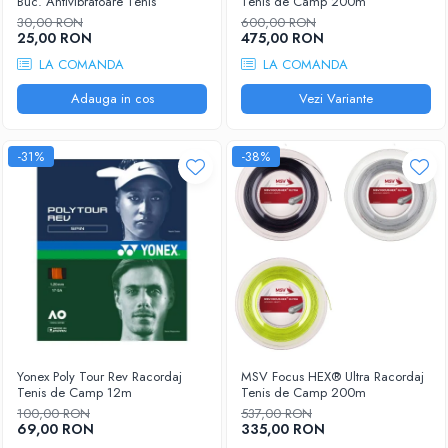
Buc. Antivibratoare Tenis
Tenis de Camp 200m
30,00 RON
600,00 RON
25,00 RON
475,00 RON
LA COMANDA
LA COMANDA
Adauga in cos
Vezi Variante
-31%
-38%
Yonex Poly Tour Rev Racordaj
MSV Focus HEX® Ultra Racordaj
Tenis de Camp 12m
Tenis de Camp 200m
100,00 RON
537,00 RON
69,00 RON
335,00 RON