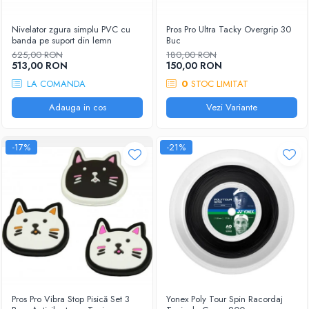
Nivelator zgura simplu PVC cu
Pros Pro Ultra Tacky Overgrip 30
banda pe suport din lemn
Buc
625,00 RON
180,00 RON
513,00 RON
150,00 RON
LA COMANDA
0
STOC LIMITAT
Adauga in cos
Vezi Variante
-17%
-21%
Pros Pro Vibra Stop Pisică Set 3
Yonex Poly Tour Spin Racordaj