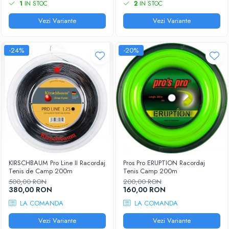
1
IN STOC
2
IN STOC
Vezi Variante
Vezi Variante
-24%
-20%
KIRSCHBAUM Pro Line II Racordaj
Pros Pro ERUPTION Racordaj
Tenis de Camp 200m
Tenis Camp 200m
500,00 RON
200,00 RON
380,00 RON
160,00 RON
LA COMANDA
LA COMANDA
Vezi Variante
Vezi Variante