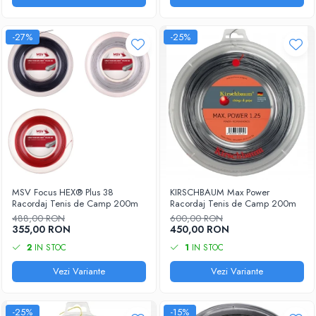
-27%
-25%
MSV Focus HEX® Plus 38
KIRSCHBAUM Max Power
Racordaj Tenis de Camp 200m
Racordaj Tenis de Camp 200m
488,00 RON
600,00 RON
355,00 RON
450,00 RON
2
IN STOC
1
IN STOC
Vezi Variante
Vezi Variante
-25%
-15%