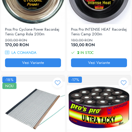
Pros Pro Cyclone Power Racordaj
Pros Pro INTENSE HEAT Racordaj
Tenis Camp Rola 200m
Tenis Camp 200m
200,00 RON
180,00 RON
170,00 RON
150,00 RON
LA COMANDA
2
IN STOC
Vezi Variante
Vezi Variante
-18%
-17%
NOU