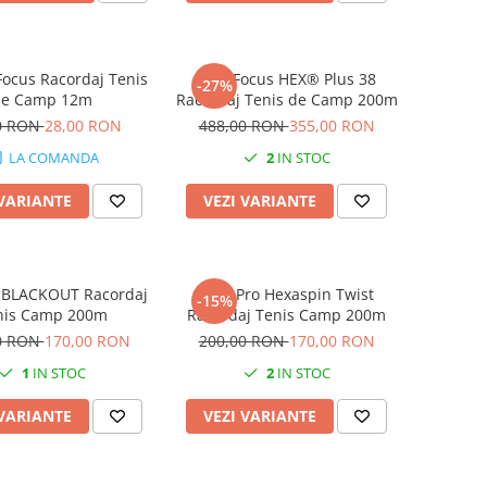
ocus Racordaj Tenis
MSV Focus HEX® Plus 38
-27%
de Camp 12m
Racordaj Tenis de Camp 200m
0 RON
28,00 RON
488,00 RON
355,00 RON
LA COMANDA
2
IN STOC
 VARIANTE
VEZI VARIANTE
o BLACKOUT Racordaj
Pros Pro Hexaspin Twist
-15%
nis Camp 200m
Racordaj Tenis Camp 200m
0 RON
170,00 RON
200,00 RON
170,00 RON
1
IN STOC
2
IN STOC
 VARIANTE
VEZI VARIANTE