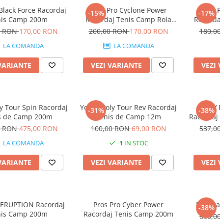
Black Force Racordaj
Pros Pro Cyclone Power
Pros 
-15%
-17%
nis Camp 200m
Racordaj Tenis Camp Rola
Racord
200m
0 RON
170,00 RON
200,00 RON
170,00 RON
180,0
LA COMANDA
LA COMANDA
VARIANTE
VEZI VARIANTE
VEZI
y Tour Spin Racordaj
Yonex Poly Tour Rev Racordaj
MSV 
-31%
-38%
s de Camp 200m
Tenis de Camp 12m
Racordaj
0 RON
475,00 RON
100,00 RON
69,00 RON
537,0
LA COMANDA
1
IN STOC
VARIANTE
VEZI VARIANTE
VEZI
 ERUPTION Racordaj
Pros Pro Cyber Power
Matura 
-38%
nis Camp 200m
Racordaj Tenis Camp 200m
650,0