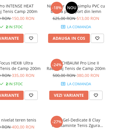
Pro INTENSE HEAT
Nivelator zgura simplu PVC cu
-18%
NOU
aj Tenis Camp 200m
banda pe suport din lemn
0 RON
150,00 RON
625,00 RON
513,00 RON
2
IN STOC
LA COMANDA
 VARIANTE
ADAUGA IN COS
Focus HEX® Ultra
KIRSCHBAUM Pro Line II
-24%
 Tenis de Camp 200m
Racordaj Tenis de Camp 200m
0 RON
335,00 RON
500,00 RON
380,00 RON
2
IN STOC
LA COMANDA
 VARIANTE
VEZI VARIANTE
nivelat teren tenis
Asics Gel-Dedicate 8 Clay
-27%
Incaltaminte Tenis Zgura
0 RON
400,00 RON