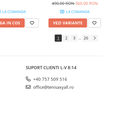
Femei Gri albastrui, Alb
490,00 RON
360,00 RON
LA COMANDA
LA COMANDA
GA IN COS
VEZI VARIANTE
1
2
3
26
...
SUPORT CLIENTI
L-V 8:14
+40 757 509 516
office@tenisaxyall.ro