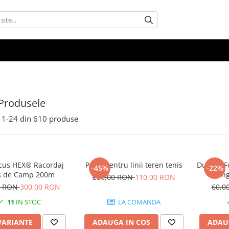
Produsele
1-
24
din
610
produse
cus HEX® Racordaj
Perie pentru linii teren tenis
Dunlop Fo
-45%
-22%
s de Camp 200m
Ming
200,00 RON
110,00 RON
0 RON
300,00 RON
60,0
11
IN STOC
LA COMANDA
VARIANTE
ADAUGA IN COS
ADAU