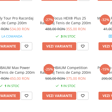
ly Tour Pro Racordaj
MSV Focus HEX® Plus 25
MSV Co F
-27%
-32%
s de Camp 200m
Racordaj Tenis de Camp 200m
0 RON
534,00 RON
488,00 RON
355,00 RON
41,0
LA COMANDA
3
IN STOC
VARIANTE
VEZI VARIANTE
VEZI
HBAUM Max Power
KIRSCHBAUM Competition
Pros Pr
-25%
-15%
 Tenis de Camp 200m
Racordaj Tenis de Camp 200m
Te
0 RON
450,00 RON
500,00 RON
375,00 RON
200,0
1
IN STOC
1
IN STOC
VARIANTE
VEZI VARIANTE
VEZI