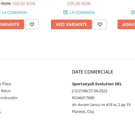
0 RON
160,00 RON
235,00 RON
LA COMANDA
LA COMANDA
VARIANTE
VEZI VARIANTE
ADAU
DATE COMERCIALE
 Plata
Sportaxyall Evolution SRL
e Retur
J12/2168/27.04.2022
Produselor
RO46017680
str Avram Iancu nr 418 sc 2 ap 19
L
Floresti, Cluj