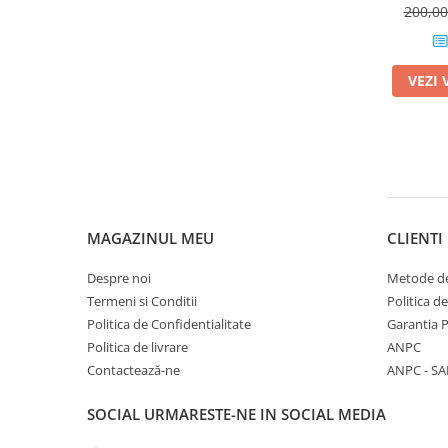
200,0
Barbati
Adidas
VEZI 
Asics
Nike
Babolat
Fete
Babolat
Nike
MAGAZINUL MEU
CLIENTI
Adidas
Baieti
Despre noi
Metode de
Nike
Termeni si Conditii
Politica d
Politica de Confidentialitate
Garantia 
Adidas
Politica de livrare
ANPC
Babolat
Contactează-ne
ANPC - SA
Asics
K-Swiss
SOCIAL
URMARESTE-NE IN SOCIAL MEDIA
Imbracaminte