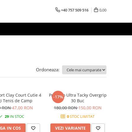
+40 757 509 516
0,00
Ordoneaza:
rt Clay Court Cutie 4
Pros Pro Ultra Tacky Overgrip
-17%
i Tenis de Camp
30 Buc
0 RON
47,00 RON
180,00 RON
150,00 RON
29
IN STOC
0
STOC LIMITAT
GA IN COS
VEZI VARIANTE