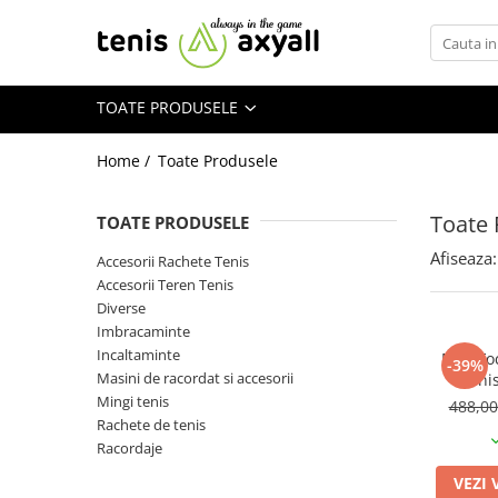
Toate Produsele
TOATE PRODUSELE
Rachete tenis
Rachete Adulti
Home /
Toate Produsele
Babolat
Head
Toate 
TOATE PRODUSELE
Wilson
Afiseaza:
Accesorii Rachete Tenis
Yonex
Accesorii Teren Tenis
Rachete Juniori
Diverse
Imbracaminte
Pro`s Pro
Incaltaminte
MSV Fo
Babolat
-39%
Masini de racordat si accesorii
Teni
Head
Mingi tenis
488,0
Wilson
Rachete de tenis
Racordaje
Racordaje
Producatori
VEZI 