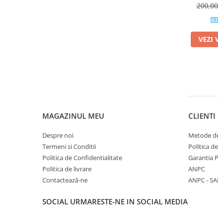
200,0
Barbati
Adidas
VEZI 
Asics
Nike
Babolat
Fete
Babolat
Nike
MAGAZINUL MEU
CLIENTI
Adidas
Baieti
Despre noi
Metode de
Nike
Termeni si Conditii
Politica d
Politica de Confidentialitate
Garantia 
Adidas
Politica de livrare
ANPC
Babolat
Contactează-ne
ANPC - SA
Asics
K-Swiss
SOCIAL
URMARESTE-NE IN SOCIAL MEDIA
Imbracaminte