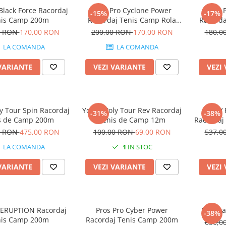
Black Force Racordaj
Pros Pro Cyclone Power
Pros 
-15%
-17%
nis Camp 200m
Racordaj Tenis Camp Rola
Racord
200m
0 RON
170,00 RON
200,00 RON
170,00 RON
180,0
LA COMANDA
LA COMANDA
VARIANTE
VEZI VARIANTE
VEZI
y Tour Spin Racordaj
Yonex Poly Tour Rev Racordaj
MSV 
-31%
-38%
s de Camp 200m
Tenis de Camp 12m
Racordaj
0 RON
475,00 RON
100,00 RON
69,00 RON
537,0
LA COMANDA
1
IN STOC
VARIANTE
VEZI VARIANTE
VEZI
 ERUPTION Racordaj
Pros Pro Cyber Power
Matura 
-38%
nis Camp 200m
Racordaj Tenis Camp 200m
650,0