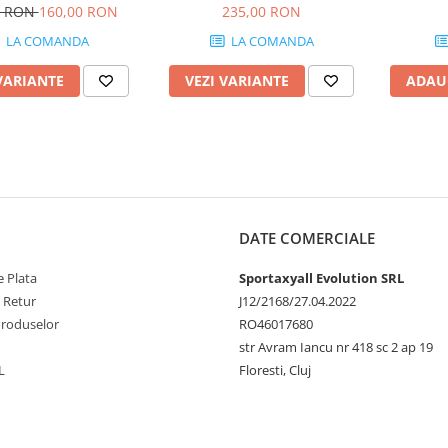
0 RON
160,00 RON
235,00 RON
LA COMANDA
LA COMANDA
VARIANTE
VEZI VARIANTE
ADAU
DATE COMERCIALE
 Plata
Sportaxyall Evolution SRL
e Retur
J12/2168/27.04.2022
Produselor
RO46017680
str Avram Iancu nr 418 sc 2 ap 19
L
Floresti, Cluj