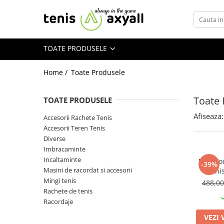
Toate Produsele
TOATE PRODUSELE
Rachete tenis
Rachete Adulti
Home /
Toate Produsele
Babolat
Head
Toate 
TOATE PRODUSELE
Wilson
Afiseaza:
Accesorii Rachete Tenis
Yonex
Accesorii Teren Tenis
Rachete Juniori
Diverse
Imbracaminte
Pro`s Pro
Incaltaminte
MSV Fo
Babolat
-39%
Masini de racordat si accesorii
Teni
Head
Mingi tenis
488,0
Wilson
Rachete de tenis
Racordaje
Racordaje
Producatori
VEZI 