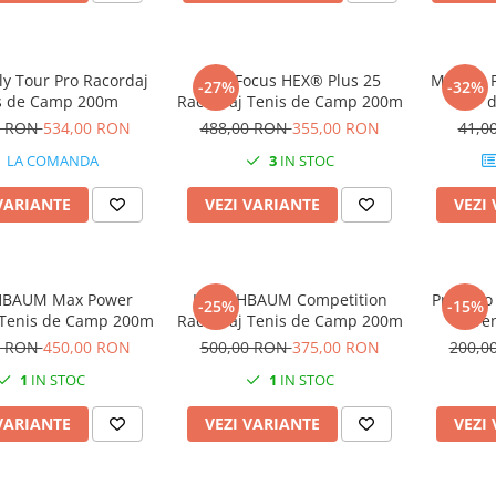
ly Tour Pro Racordaj
MSV Focus HEX® Plus 25
MSV Co F
-27%
-32%
s de Camp 200m
Racordaj Tenis de Camp 200m
0 RON
534,00 RON
488,00 RON
355,00 RON
41,0
LA COMANDA
3
IN STOC
VARIANTE
VEZI VARIANTE
VEZI
HBAUM Max Power
KIRSCHBAUM Competition
Pros Pr
-25%
-15%
 Tenis de Camp 200m
Racordaj Tenis de Camp 200m
Te
0 RON
450,00 RON
500,00 RON
375,00 RON
200,0
1
IN STOC
1
IN STOC
VARIANTE
VEZI VARIANTE
VEZI