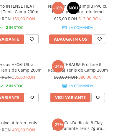
Pro INTENSE HEAT
Nivelator zgura simplu PVC cu
-18%
NOU
aj Tenis Camp 200m
banda pe suport din lemn
0 RON
150,00 RON
625,00 RON
513,00 RON
2
IN STOC
LA COMANDA
 VARIANTE
ADAUGA IN COS
Focus HEX® Ultra
KIRSCHBAUM Pro Line II
-24%
 Tenis de Camp 200m
Racordaj Tenis de Camp 200m
0 RON
335,00 RON
500,00 RON
380,00 RON
2
IN STOC
LA COMANDA
 VARIANTE
VEZI VARIANTE
nivelat teren tenis
Asics Gel-Dedicate 8 Clay
-27%
Incaltaminte Tenis Zgura
0 RON
400,00 RON