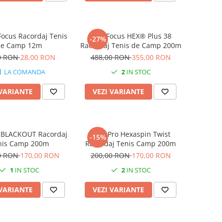
ocus Racordaj Tenis
MSV Focus HEX® Plus 38
-27%
de Camp 12m
Racordaj Tenis de Camp 200m
0 RON
28,00 RON
488,00 RON
355,00 RON
LA COMANDA
2
IN STOC
 VARIANTE
VEZI VARIANTE
o BLACKOUT Racordaj
Pros Pro Hexaspin Twist
-15%
nis Camp 200m
Racordaj Tenis Camp 200m
0 RON
170,00 RON
200,00 RON
170,00 RON
1
IN STOC
2
IN STOC
 VARIANTE
VEZI VARIANTE