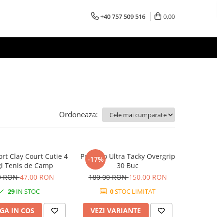
+40 757 509 516
0,00
Ordoneaza:
rt Clay Court Cutie 4
Pros Pro Ultra Tacky Overgrip
-17%
i Tenis de Camp
30 Buc
0 RON
47,00 RON
180,00 RON
150,00 RON
29
IN STOC
0
STOC LIMITAT
GA IN COS
VEZI VARIANTE