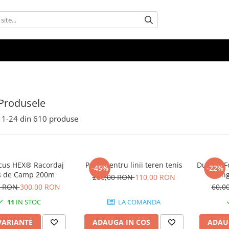
Produsele
1-
24
din
610
produse
cus HEX® Racordaj
Perie pentru linii teren tenis
Dunlop Fo
-45%
-22%
s de Camp 200m
Ming
200,00 RON
110,00 RON
0 RON
300,00 RON
60,0
11
IN STOC
LA COMANDA
VARIANTE
ADAUGA IN COS
ADAU