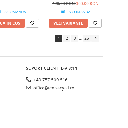
Femei Gri albastrui, Alb
490,00 RON
360,00 RON
LA COMANDA
LA COMANDA
GA IN COS
VEZI VARIANTE
1
2
3
26
...
SUPORT CLIENTI
L-V 8:14
+40 757 509 516
office@tenisaxyall.ro