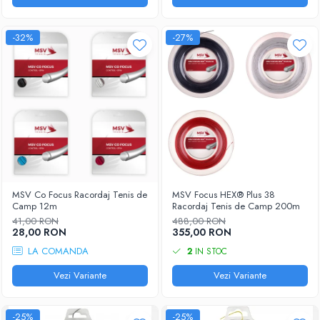
-32%
-27%
MSV Co Focus Racordaj Tenis de
MSV Focus HEX® Plus 38
Camp 12m
Racordaj Tenis de Camp 200m
41,00 RON
488,00 RON
28,00 RON
355,00 RON
LA COMANDA
2
IN STOC
Vezi Variante
Vezi Variante
-25%
-25%