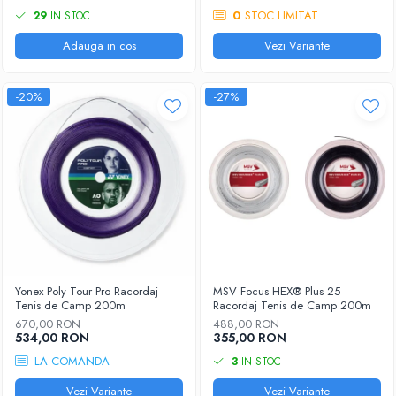
0
STOC LIMITAT
29
IN STOC
Adauga in cos
Vezi Variante
-20%
-27%
Yonex Poly Tour Pro Racordaj
MSV Focus HEX® Plus 25
Tenis de Camp 200m
Racordaj Tenis de Camp 200m
670,00 RON
488,00 RON
534,00 RON
355,00 RON
LA COMANDA
3
IN STOC
Vezi Variante
Vezi Variante