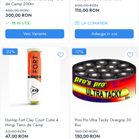
Femei
de Camp 200m
200,00 RON
Babolat
110,00 RON
Nike
488,00 RON
300,00 RON
Fete
Adidas
LA COMANDA
11
IN STOC
Babolat
BIDI BADU
Nike
Vezi Variante
Adauga in cos
Asics
Adidas
Pros Pro
Baieti
Accesorii Imbracaminte
-22%
-17%
Nike
Mansete
Adidas
Sepci
Babolat
Bandane
Asics
Nike
K-Swiss
Pros Pro
Under Armour
Dunlop Fort Clay Court Cutie 4
Pros Pro Ultra Tacky Overgrip 30
Mingi Tenis de Camp
Buc
60,00 RON
180,00 RON
47,00 RON
150,00 RON