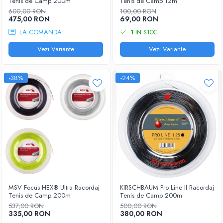
Tenis de Camp 200m
Tenis de Camp 12m
600,00 RON
100,00 RON
475,00 RON
69,00 RON
LA COMANDA
1
IN STOC
Vezi Variante
Vezi Variante
-38%
-24%
MSV Focus HEX® Ultra Racordaj
KIRSCHBAUM Pro Line II Racordaj
Tenis de Camp 200m
Tenis de Camp 200m
537,00 RON
500,00 RON
335,00 RON
380,00 RON