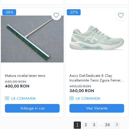
-38%
-27%
Matura nivelat teren tenis
Asics Gel-Dedicate 8 Clay
Incaltaminte Tenis Zgura Femei
650,00 RON
Gri albastrui, Alb
400,00 RON
490,00 RON
360,00 RON
LA COMANDA
LA COMANDA
Adauga in cos
Vezi Variante
1
2
3
26
...