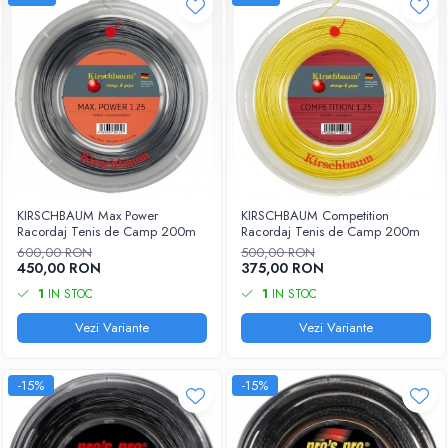
KIRSCHBAUM Max Power
KIRSCHBAUM Competition
Racordaj Tenis de Camp 200m
Racordaj Tenis de Camp 200m
600,00 RON
500,00 RON
450,00 RON
375,00 RON
1
IN STOC
1
IN STOC
Vezi Variante
Vezi Variante
-15%
-15%