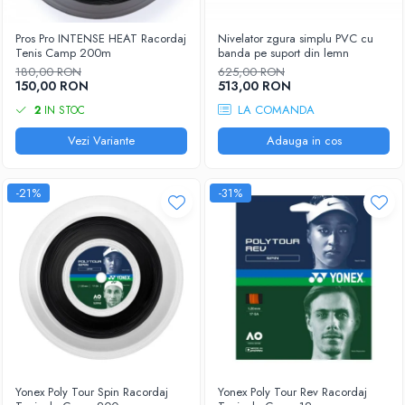
Pros Pro INTENSE HEAT Racordaj
Nivelator zgura simplu PVC cu
Tenis Camp 200m
banda pe suport din lemn
180,00 RON
625,00 RON
150,00 RON
513,00 RON
LA COMANDA
2
IN STOC
Vezi Variante
Adauga in cos
-21%
-31%
Yonex Poly Tour Spin Racordaj
Yonex Poly Tour Rev Racordaj