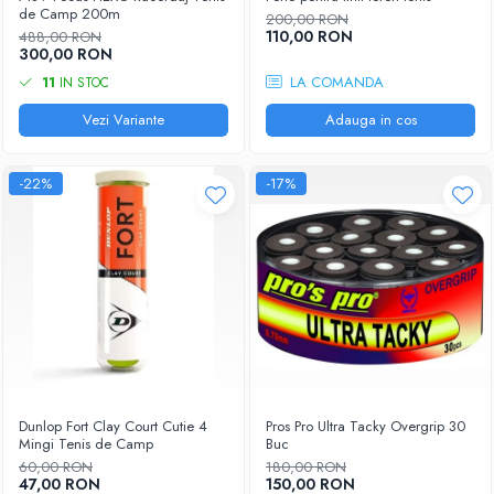
Femei
de Camp 200m
200,00 RON
Babolat
110,00 RON
Nike
488,00 RON
300,00 RON
Fete
Adidas
LA COMANDA
11
IN STOC
Babolat
BIDI BADU
Nike
Vezi Variante
Adauga in cos
Asics
Adidas
Pros Pro
Baieti
Accesorii Imbracaminte
-22%
-17%
Nike
Mansete
Adidas
Sepci
Babolat
Bandane
Asics
Nike
K-Swiss
Pros Pro
Under Armour
Dunlop Fort Clay Court Cutie 4
Pros Pro Ultra Tacky Overgrip 30
Mingi Tenis de Camp
Buc
60,00 RON
180,00 RON
47,00 RON
150,00 RON