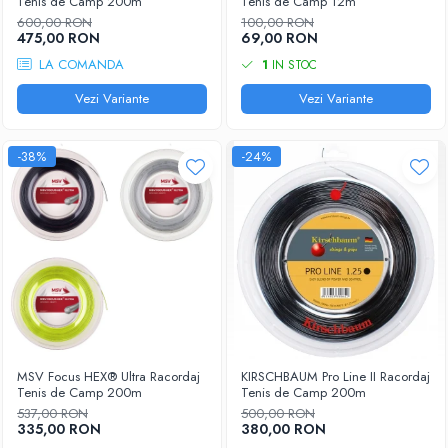
Tenis de Camp 200m
Tenis de Camp 12m
600,00 RON
100,00 RON
475,00 RON
69,00 RON
LA COMANDA
1
IN STOC
Vezi Variante
Vezi Variante
-38%
-24%
MSV Focus HEX® Ultra Racordaj
KIRSCHBAUM Pro Line II Racordaj
Tenis de Camp 200m
Tenis de Camp 200m
537,00 RON
500,00 RON
335,00 RON
380,00 RON