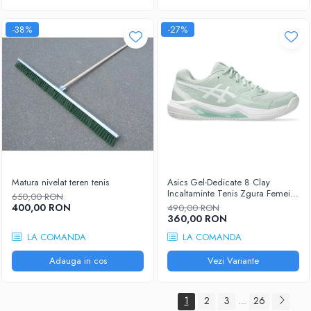
-38%
-27%
Matura nivelat teren tenis
Asics Gel-Dedicate 8 Clay
Incaltaminte Tenis Zgura Femei
650,00 RON
Gri albastrui, Alb
400,00 RON
490,00 RON
360,00 RON
LA COMANDA
LA COMANDA
Adauga in cos
Vezi Variante
1
2
3
26
...