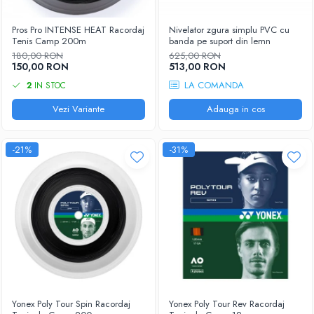
Pros Pro INTENSE HEAT Racordaj
Nivelator zgura simplu PVC cu
Tenis Camp 200m
banda pe suport din lemn
180,00 RON
625,00 RON
150,00 RON
513,00 RON
LA COMANDA
2
IN STOC
Vezi Variante
Adauga in cos
-21%
-31%
Yonex Poly Tour Spin Racordaj
Yonex Poly Tour Rev Racordaj