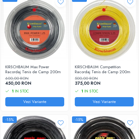
KIRSCHBAUM Max Power
KIRSCHBAUM Competition
Racordaj Tenis de Camp 200m
Racordaj Tenis de Camp 200m
600,00 RON
500,00 RON
450,00 RON
375,00 RON
1
IN STOC
1
IN STOC
Vezi Variante
Vezi Variante
-15%
-15%