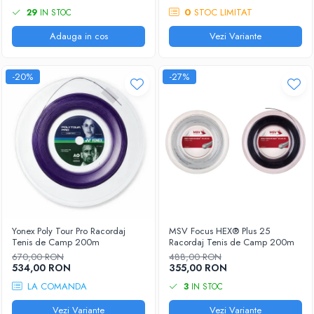
0
STOC LIMITAT
29
IN STOC
Adauga in cos
Vezi Variante
-20%
-27%
Yonex Poly Tour Pro Racordaj
MSV Focus HEX® Plus 25
Tenis de Camp 200m
Racordaj Tenis de Camp 200m
670,00 RON
488,00 RON
534,00 RON
355,00 RON
LA COMANDA
3
IN STOC
Vezi Variante
Vezi Variante