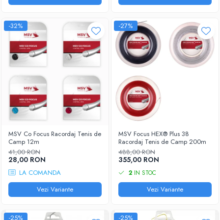
-32%
-27%
MSV Co Focus Racordaj Tenis de
MSV Focus HEX® Plus 38
Camp 12m
Racordaj Tenis de Camp 200m
41,00 RON
488,00 RON
28,00 RON
355,00 RON
LA COMANDA
2
IN STOC
Vezi Variante
Vezi Variante
-25%
-25%