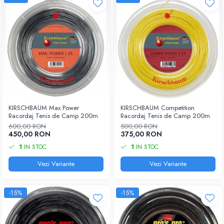
KIRSCHBAUM Max Power
KIRSCHBAUM Competition
Racordaj Tenis de Camp 200m
Racordaj Tenis de Camp 200m
600,00 RON
500,00 RON
450,00 RON
375,00 RON
1
IN STOC
1
IN STOC
Vezi Variante
Vezi Variante
-15%
-15%