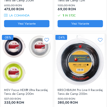
Tenis de Camp 200m
Tenis de Camp 12m
600,00 RON
100,00 RON
475,00 RON
69,00 RON
LA COMANDA
1
IN STOC
Vezi Variante
Vezi Variante
-38%
-24%
MSV Focus HEX® Ultra Racordaj
KIRSCHBAUM Pro Line II Racordaj
Tenis de Camp 200m
Tenis de Camp 200m
537,00 RON
500,00 RON
335,00 RON
380,00 RON