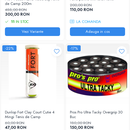
Femei
de Camp 200m
200,00 RON
Babolat
110,00 RON
Nike
488,00 RON
300,00 RON
Fete
Adidas
LA COMANDA
11
IN STOC
Babolat
BIDI BADU
Nike
Vezi Variante
Adauga in cos
Asics
Adidas
Pros Pro
Baieti
Accesorii Imbracaminte
-22%
-17%
Nike
Mansete
Adidas
Sepci
Babolat
Bandane
Asics
Nike
K-Swiss
Pros Pro
Under Armour
Dunlop Fort Clay Court Cutie 4
Pros Pro Ultra Tacky Overgrip 30
Mingi Tenis de Camp
Buc
60,00 RON
180,00 RON
47,00 RON
150,00 RON