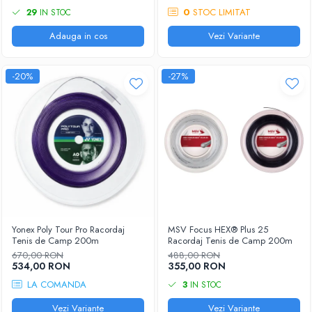
0
STOC LIMITAT
29
IN STOC
Adauga in cos
Vezi Variante
-20%
-27%
Yonex Poly Tour Pro Racordaj
MSV Focus HEX® Plus 25
Tenis de Camp 200m
Racordaj Tenis de Camp 200m
670,00 RON
488,00 RON
534,00 RON
355,00 RON
LA COMANDA
3
IN STOC
Vezi Variante
Vezi Variante