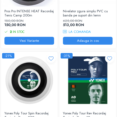
Pros Pro INTENSE HEAT Racordaj
Nivelator zgura simplu PVC cu
Tenis Camp 200m
banda pe suport din lemn
180,00 RON
625,00 RON
150,00 RON
513,00 RON
LA COMANDA
2
IN STOC
Vezi Variante
Adauga in cos
-21%
-31%
Yonex Poly Tour Spin Racordaj
Yonex Poly Tour Rev Racordaj