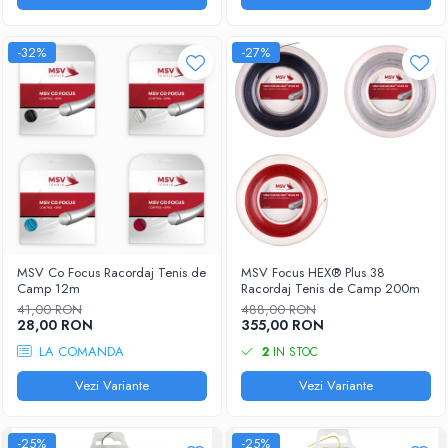
-32%
-27%
MSV Co Focus Racordaj Tenis de
MSV Focus HEX® Plus 38
Camp 12m
Racordaj Tenis de Camp 200m
41,00 RON
488,00 RON
28,00 RON
355,00 RON
LA COMANDA
2
IN STOC
Vezi Variante
Vezi Variante
-25%
-25%