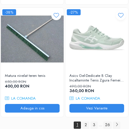
-38%
-27%
Matura nivelat teren tenis
Asics Gel-Dedicate 8 Clay
Incaltaminte Tenis Zgura Femei
650,00 RON
Gri albastrui, Alb
400,00 RON
490,00 RON
360,00 RON
LA COMANDA
LA COMANDA
Adauga in cos
Vezi Variante
1
2
3
26
...