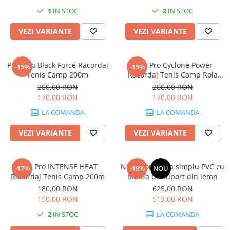
1
IN STOC
2
IN STOC
Barbati
Adidas
VEZI VARIANTE
VEZI VARIANTE
Asics
Nike
Pros Pro Black Force Racordaj
Pros Pro Cyclone Power
-15%
-15%
Babolat
Tenis Camp 200m
Racordaj Tenis Camp Rola
Fete
200m
200,00 RON
200,00 RON
170,00 RON
170,00 RON
Babolat
Nike
LA COMANDA
LA COMANDA
Adidas
VEZI VARIANTE
VEZI VARIANTE
Baieti
Nike
Pros Pro INTENSE HEAT
Nivelator zgura simplu PVC cu
Adidas
-17%
-18%
NOU
Racordaj Tenis Camp 200m
banda pe suport din lemn
Babolat
180,00 RON
625,00 RON
Asics
150,00 RON
513,00 RON
K-Swiss
2
IN STOC
LA COMANDA
Imbracaminte