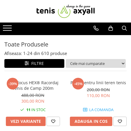
Toate Produsele
Rachete tenis
Rachete Adulti
Toate Produsele
Babolat
Afiseaza:
1-
24
din
610
produse
Head
Wilson
FILTRE
Yonex
Rachete Juniori
MSV Focus HEX® Racordaj
Perie pentru linii teren tenis
-39%
-45%
Pro`s Pro
Tenis de Camp 200m
200,00 RON
Babolat
488,00 RON
110,00 RON
300,00 RON
Head
11
IN STOC
LA COMANDA
Wilson
Racordaje
VEZI VARIANTE
ADAUGA IN COS
Producatori