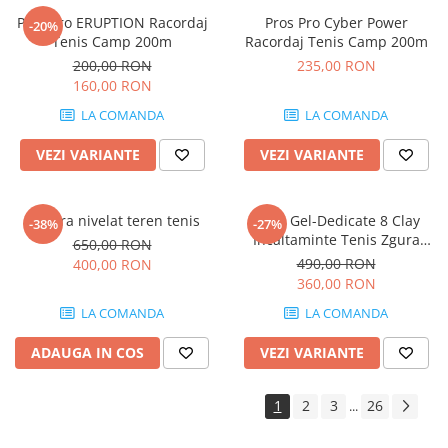
Asics
Pros Pro ERUPTION Racordaj
Pros Pro Cyber Power
-20%
Tenis Camp 200m
Racordaj Tenis Camp 200m
Pros Pro
200,00 RON
235,00 RON
Accesorii Imbracaminte
160,00 RON
Mansete
LA COMANDA
LA COMANDA
Sepci
VEZI VARIANTE
VEZI VARIANTE
Bandane
Nike
Pros Pro
Matura nivelat teren tenis
Asics Gel-Dedicate 8 Clay
-38%
-27%
Incaltaminte Tenis Zgura
650,00 RON
Under Armour
Femei Gri albastrui, Alb
490,00 RON
400,00 RON
Accesorii teren
360,00 RON
Masini Racordat
LA COMANDA
LA COMANDA
ADAUGA IN COS
VEZI VARIANTE
1
2
3
26
...