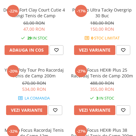
Pros Pro
Dunlop Fort Clay Court Cutie 4
Pros Pro Ultra Tacky Overgrip
-22%
-17%
Luxilon
Mingi Tenis de Camp
30 Buc
Kirschbaum
60,00 RON
180,00 RON
Babolat
47,00 RON
150,00 RON
Yonex
29
IN STOC
0
STOC LIMITAT
MSV
ADAUGA IN COS
VEZI VARIANTE
Mingi tenis
Producatori
Dunlop
Yonex Poly Tour Pro Racordaj
MSV Focus HEX® Plus 25
-20%
-27%
Tenis de Camp 200m
Racordaj Tenis de Camp 200m
Wilson
670,00 RON
488,00 RON
Pros Pro
534,00 RON
355,00 RON
Babolat
LA COMANDA
3
IN STOC
Accesorii Rachete Tenis
Overgrip
VEZI VARIANTE
VEZI VARIANTE
Wilson
Pro`s Pro
MSV Co Focus Racordaj Tenis
MSV Focus HEX® Plus 38
-32%
-27%
MSV
de Camp 12m
Racordaj Tenis de Camp 200m