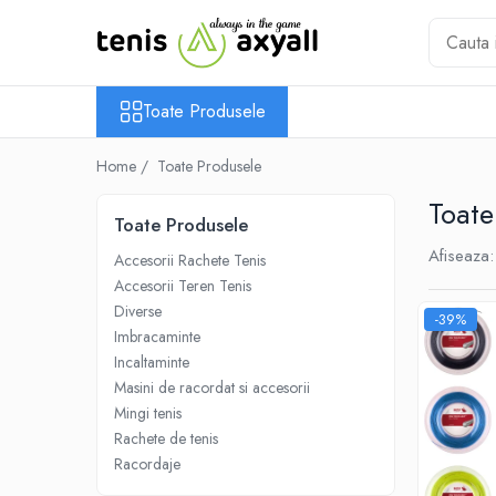
Toate Produsele
Toate Produsele
Rachete tenis
Rachete Adulti
Home /
Toate Produsele
Babolat
Toate
Head
Toate Produsele
Wilson
Afiseaza:
Accesorii Rachete Tenis
Yonex
Accesorii Teren Tenis
Rachete Juniori
Diverse
-39%
Pro`s Pro
Imbracaminte
Babolat
Incaltaminte
Masini de racordat si accesorii
Head
Mingi tenis
Wilson
Rachete de tenis
Racordaje
Racordaje
Producatori