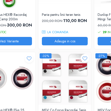
us HEX® Racordaj
Perie pentru linii teren tenis
Dunlop F
e Camp 200m
Mingi Te
110,00 RON
200,00 RON
300,00 RON
 RON
60,00 
LA COMANDA
STOC
29
IN
Vezi Variante
Adauga in cos
-32%
-27%
s HEX® Plus 25
MSV Co Focus Racordaj Tenis
MSV Foc