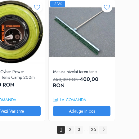
-38%
 Cyber Power
Matura nivelat teren tenis
j Tenis Camp 200m
400,00
650,00 RON
0 RON
RON
OMANDA
LA COMANDA
Vezi Variante
Adauga in cos
1
2
3
26
...