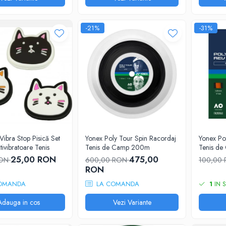
-21%
-31%
Vibra Stop Pisică Set
Yonex Poly Tour Spin Racordaj
Yonex Po
tivibratoare Tenis
Tenis de Camp 200m
Tenis d
25,00 RON
475,00
RON
600,00 RON
100,00
RON
OMANDA
LA COMANDA
1
IN 
Adauga in cos
Vezi Variante