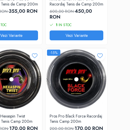
j Tenis de Camp 200m
Racordaj Tenis de Camp 200m
355,00 RON
450,00
 RON
600,00 RON
RON
STOC
1
IN STOC
Vezi Variante
Vezi Variante
-15%
 Hexaspin Twist
Pros Pro Black Force Racordaj
j Tenis Camp 200m
Tenis Camp 200m
170,00 RON
170,00 RON
 RON
200,00 RON