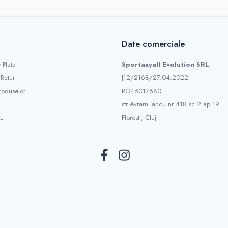
Date comerciale
 Plata
Sportaxyall Evolution SRL
 Retur
J12/2168/27.04.2022
roduselor
RO46017680
str Avram Iancu nr 418 sc 2 ap 19
L
Floresti, Cluj