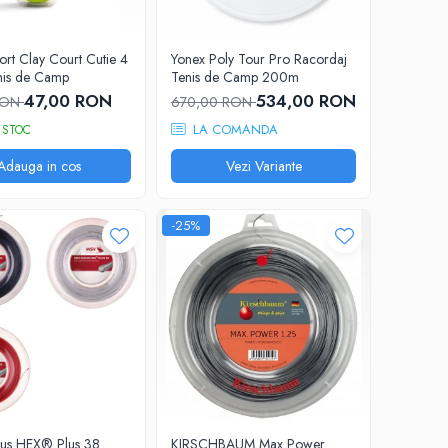
ort Clay Court Cutie 4
Yonex Poly Tour Pro Racordaj
nis de Camp
Tenis de Camp 200m
47,00 RON
534,00 RON
RON
670,00 RON
LA COMANDA
 STOC
Adauga in cos
Vezi Variante
-25%
us HEX® Plus 38
KIRSCHBAUM Max Power