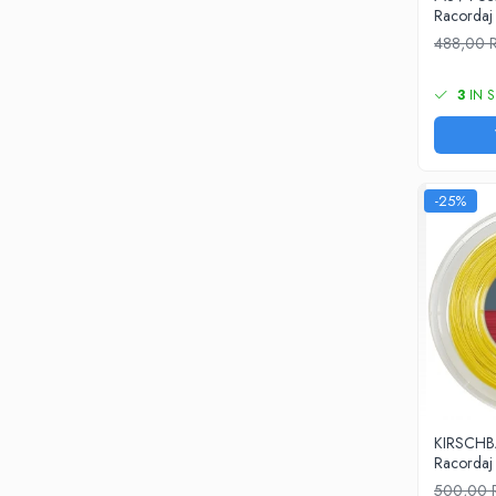
Racordaj
Yonex
488,00
Antivibratoare
Pro's Pro
3
IN S
Yonex
Babolat
Diverse
-25%
Incaltaminte
Femei
Asics
Babolat
Adidas
Joma
Nike
Mizuno
Lotto
KIRSCHB
Racordaj
New Balance
500,00