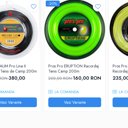
-20%
UM Pro Line II
Pros Pro ERUPTION Racordaj
Pros Pro
 Tenis de Camp 200m
Tenis Camp 200m
Racorda
380,00
160,00 RON
235,0
 RON
200,00 RON
OMANDA
LA COMANDA
LA C
Vezi Variante
Vezi Variante