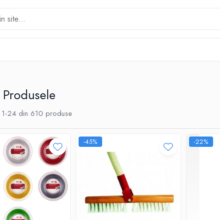
 Produsele
1-
24
din
610
produse
-45%
-22%