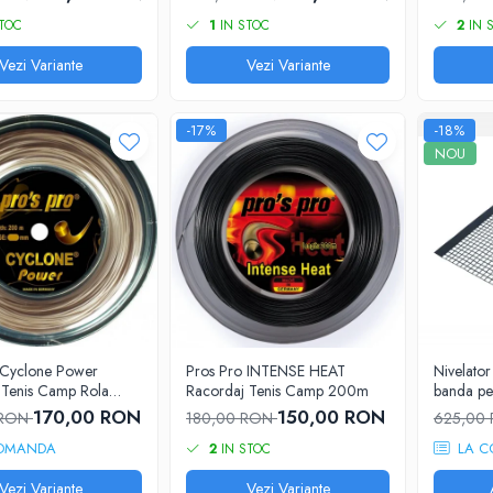
TOC
1
IN STOC
2
IN 
Vezi Variante
Vezi Variante
-17%
-18%
NOU
 Cyclone Power
Pros Pro INTENSE HEAT
Nivelato
 Tenis Camp Rola
Racordaj Tenis Camp 200m
banda pe
170,00 RON
150,00 RON
 RON
180,00 RON
625,00
OMANDA
LA C
2
IN STOC
Vezi Variante
Vezi Variante