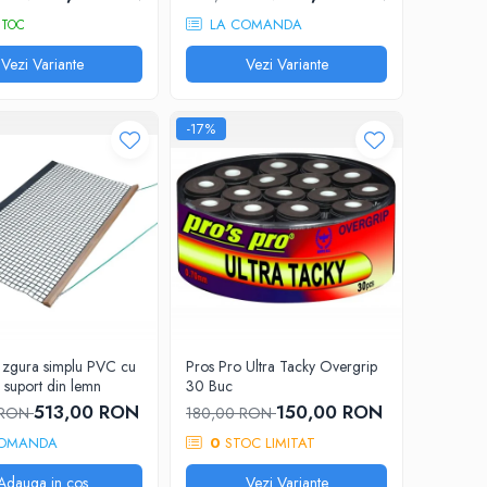
LA COMANDA
STOC
Vezi Variante
Vezi Variante
-17%
r zgura simplu PVC cu
Pros Pro Ultra Tacky Overgrip
 suport din lemn
30 Buc
513,00 RON
150,00 RON
 RON
180,00 RON
OMANDA
0
STOC LIMITAT
Adauga in cos
Vezi Variante