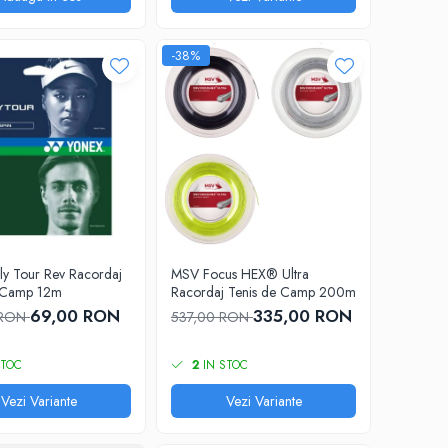
-38%
ly Tour Rev Racordaj
MSV Focus HEX® Ultra
e Camp 12m
Racordaj Tenis de Camp 200m
69,00 RON
335,00 RON
 RON
537,00 RON
STOC
2
IN STOC
Vezi Variante
Vezi Variante