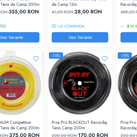
 Tenis de Camp 200m
de Camp 12m
Racorda
355,00 RON
28,00 RON
 RON
41,00 RON
488,00
LA COMANDA
TOC
2
IN 
Vezi Variante
Vezi Variante
-15%
-15%
AUM Competition
Pros Pro BLACKOUT Racordaj
Pros Pro
 Tenis de Camp 200m
Tenis Camp 200m
Racorda
375,00 RON
170,00 RON
 RON
200,00 RON
200,00