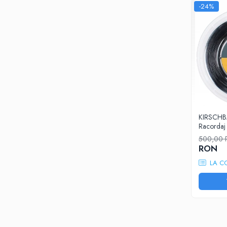
-24%
Asics
Pros Pro
Accesorii Imbracaminte
Mansete
Sepci
Bandane
Nike
Pros Pro
KIRSCHBA
Under Armour
Racordaj
500,00
Accesorii teren
RON
Masini Racordat
LA C