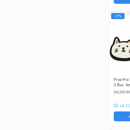
Barbati
Nike
-17%
Adidas
Baieti
Nike
Babolat
Adidas
Under Armour
Fete
Nike
Pros Pro 
Head
3 Buc. An
Adidas
30,00 
Under Armour
Femei
LA C
Nike
Adidas
BIDI BADU