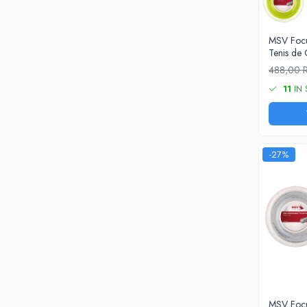
Pros Pro
Luxilon
MSV Foc
Kirschbaum
Tenis d
Babolat
488,00
Yonex
11
IN 
MSV
Mingi tenis
Producatori
Dunlop
-27%
Wilson
Pros Pro
Babolat
Accesorii Rachete Tenis
Overgrip
Wilson
Pro`s Pro
MSV
MSV Focu