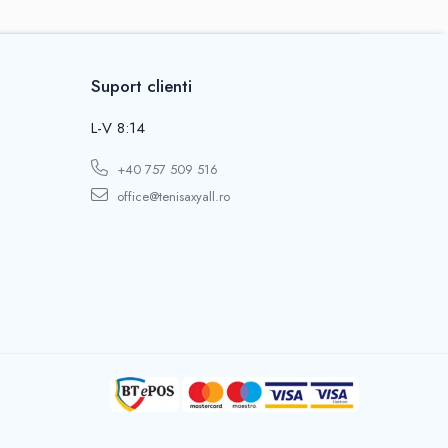
Suport clienti
L-V 8:14
+40 757 509 516
office@tenisaxyall.ro