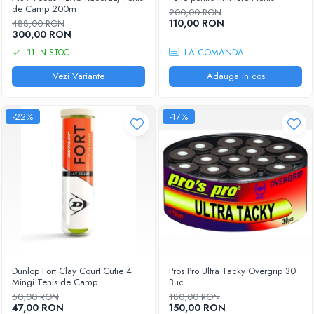
Femei
de Camp 200m
200,00 RON
Babolat
110,00 RON
Nike
488,00 RON
300,00 RON
Fete
Adidas
LA COMANDA
11
IN STOC
Babolat
BIDI BADU
Nike
Vezi Variante
Adauga in cos
Asics
Adidas
Pros Pro
Baieti
Accesorii Imbracaminte
-22%
-17%
Nike
Mansete
Adidas
Sepci
Babolat
Bandane
Asics
Nike
K-Swiss
Pros Pro
Under Armour
Dunlop Fort Clay Court Cutie 4
Pros Pro Ultra Tacky Overgrip 30
Mingi Tenis de Camp
Buc
60,00 RON
180,00 RON
47,00 RON
150,00 RON