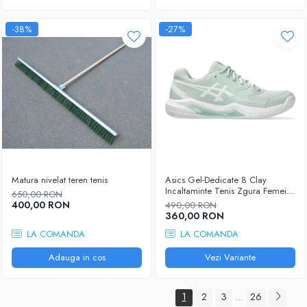
-38%
-27%
Matura nivelat teren tenis
Asics Gel-Dedicate 8 Clay
Incaltaminte Tenis Zgura Femei
650,00 RON
Gri albastrui, Alb
400,00 RON
490,00 RON
360,00 RON
LA COMANDA
LA COMANDA
Adauga in cos
Vezi Variante
1
2
3
26
...