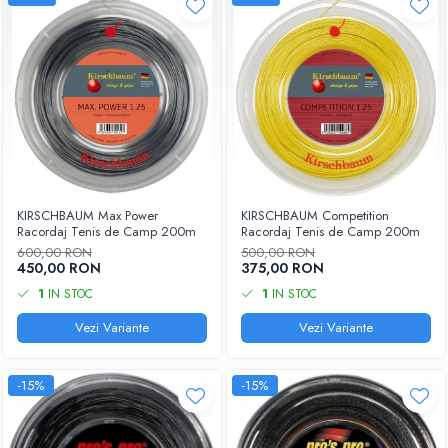
KIRSCHBAUM Max Power
KIRSCHBAUM Competition
Racordaj Tenis de Camp 200m
Racordaj Tenis de Camp 200m
600,00 RON
500,00 RON
450,00 RON
375,00 RON
1
IN STOC
1
IN STOC
Vezi Variante
Vezi Variante
-15%
-15%