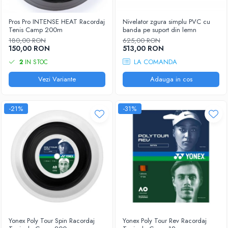
Pros Pro INTENSE HEAT Racordaj
Nivelator zgura simplu PVC cu
Tenis Camp 200m
banda pe suport din lemn
180,00 RON
625,00 RON
150,00 RON
513,00 RON
LA COMANDA
2
IN STOC
Vezi Variante
Adauga in cos
-21%
-31%
Yonex Poly Tour Spin Racordaj
Yonex Poly Tour Rev Racordaj