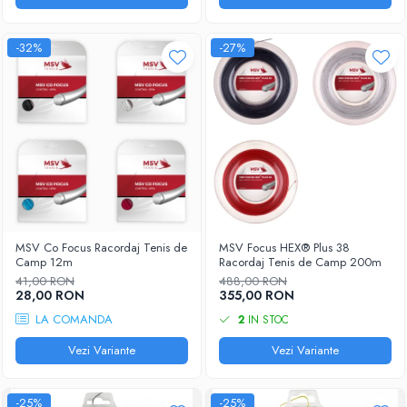
-32%
-27%
MSV Co Focus Racordaj Tenis de
MSV Focus HEX® Plus 38
Camp 12m
Racordaj Tenis de Camp 200m
41,00 RON
488,00 RON
28,00 RON
355,00 RON
LA COMANDA
2
IN STOC
Vezi Variante
Vezi Variante
-25%
-25%