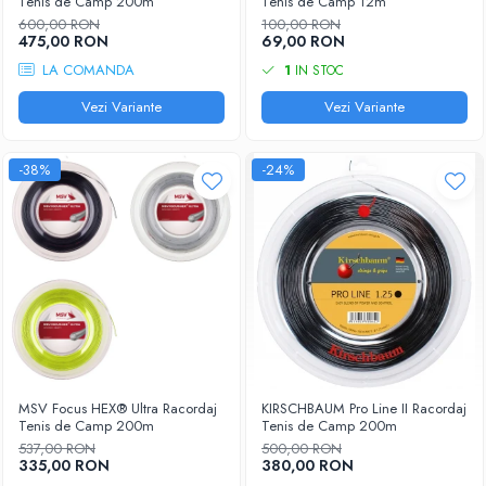
Tenis de Camp 200m
Tenis de Camp 12m
600,00 RON
100,00 RON
475,00 RON
69,00 RON
LA COMANDA
1
IN STOC
Vezi Variante
Vezi Variante
-38%
-24%
MSV Focus HEX® Ultra Racordaj
KIRSCHBAUM Pro Line II Racordaj
Tenis de Camp 200m
Tenis de Camp 200m
537,00 RON
500,00 RON
335,00 RON
380,00 RON