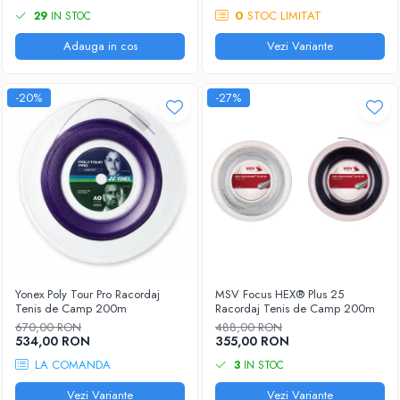
0
STOC LIMITAT
29
IN STOC
Adauga in cos
Vezi Variante
-20%
-27%
Yonex Poly Tour Pro Racordaj
MSV Focus HEX® Plus 25
Tenis de Camp 200m
Racordaj Tenis de Camp 200m
670,00 RON
488,00 RON
534,00 RON
355,00 RON
LA COMANDA
3
IN STOC
Vezi Variante
Vezi Variante