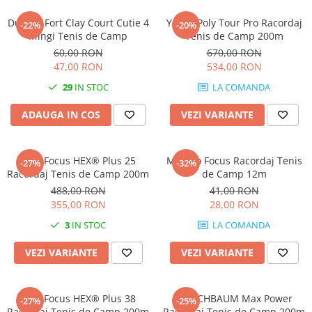
Femei
Babolat
Dunlop Fort Clay Court Cutie 4
Yonex Poly Tour Pro Racordaj
Nike
-22%
-20%
Fete
Mingi Tenis de Camp
Tenis de Camp 200m
Adidas
60,00 RON
670,00 RON
Babolat
BIDI BADU
47,00 RON
534,00 RON
Nike
Asics
29
IN STOC
LA COMANDA
Adidas
Pros Pro
Baieti
Accesorii Imbracaminte
ADAUGA IN COS
VEZI VARIANTE
Nike
Mansete
Adidas
Sepci
MSV Focus HEX® Plus 25
MSV Co Focus Racordaj Tenis
-27%
-32%
Babolat
Bandane
Racordaj Tenis de Camp 200m
de Camp 12m
Asics
Nike
488,00 RON
41,00 RON
K-Swiss
355,00 RON
28,00 RON
Pros Pro
3
IN STOC
LA COMANDA
Under Armour
VEZI VARIANTE
VEZI VARIANTE
MSV Focus HEX® Plus 38
KIRSCHBAUM Max Power
-27%
-25%
Racordaj Tenis de Camp 200m
Racordaj Tenis de Camp 200m