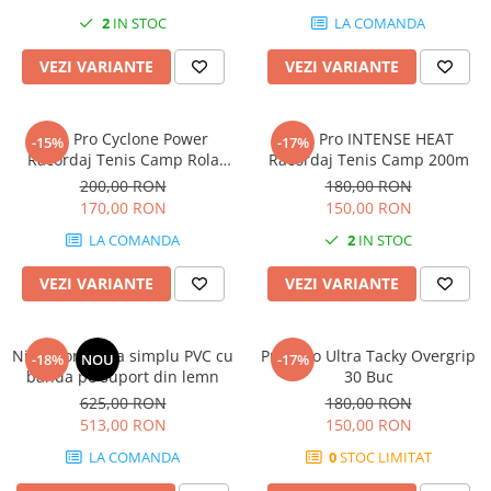
2
IN STOC
LA COMANDA
VEZI VARIANTE
VEZI VARIANTE
Pros Pro Cyclone Power
Pros Pro INTENSE HEAT
-15%
-17%
Racordaj Tenis Camp Rola
Racordaj Tenis Camp 200m
200m
200,00 RON
180,00 RON
170,00 RON
150,00 RON
LA COMANDA
2
IN STOC
VEZI VARIANTE
VEZI VARIANTE
Nivelator zgura simplu PVC cu
Pros Pro Ultra Tacky Overgrip
-18%
NOU
-17%
banda pe suport din lemn
30 Buc
625,00 RON
180,00 RON
513,00 RON
150,00 RON
LA COMANDA
0
STOC LIMITAT