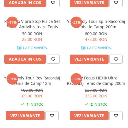
ADAUGA IN COS
VEZI VARIANTE
Pros Pro Vibra Stop Pisică Set
Yonex Poly Tour Spin Racordaj
-17%
-21%
3 Buc. Antivibratoare Tenis
Tenis de Camp 200m
30,00 RON
600,00 RON
25,00 RON
475,00 RON
LA COMANDA
LA COMANDA
ADAUGA IN COS
VEZI VARIANTE
Yonex Poly Tour Rev Racordaj
MSV Focus HEX® Ultra
-31%
-38%
Tenis de Camp 12m
Racordaj Tenis de Camp 200m
100,00 RON
537,00 RON
69,00 RON
335,00 RON
1
IN STOC
2
IN STOC
VEZI VARIANTE
VEZI VARIANTE