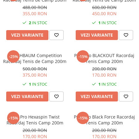
488,00 RON
600,00 RON
355,00 RON
450,00 RON
2
IN STOC
1
IN STOC
VEZI VARIANTE
VEZI VARIANTE
KIRSCHBAUM Competition
Pros Pro BLACKOUT Racordaj
-25%
-15%
Racordaj Tenis de Camp 200m
Tenis Camp 200m
500,00 RON
200,00 RON
375,00 RON
170,00 RON
1
IN STOC
1
IN STOC
VEZI VARIANTE
VEZI VARIANTE
Pros Pro Hexaspin Twist
Pros Pro Black Force Racordaj
-15%
-15%
Racordaj Tenis Camp 200m
Tenis Camp 200m
200,00 RON
200,00 RON
170,00 RON
170,00 RON