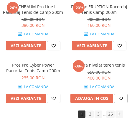
KIRSCHBAUM Pro Line II
Pros Pro ERUPTION Racordaj
-24%
-20%
Racordaj Tenis de Camp 200m
Tenis Camp 200m
500,00 RON
200,00 RON
380,00 RON
160,00 RON
LA COMANDA
LA COMANDA
VEZI VARIANTE
VEZI VARIANTE
Pros Pro Cyber Power
Matura nivelat teren tenis
-38%
Racordaj Tenis Camp 200m
650,00 RON
235,00 RON
400,00 RON
LA COMANDA
LA COMANDA
VEZI VARIANTE
ADAUGA IN COS
1
2
3
26
...