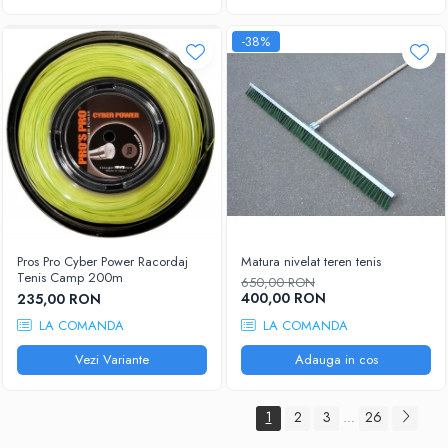
-38%
Pros Pro Cyber Power Racordaj
Matura nivelat teren tenis
Tenis Camp 200m
650,00 RON
400,00 RON
235,00 RON
LA COMANDA
LA COMANDA
Vezi Variante
Adauga in cos
1
2
3
26
...