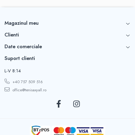
Magazinul meu
Clienti
Date comerciale
Suport clienti
L-V 8:14
+40 757 509 516
office@tenisaxyall.ro