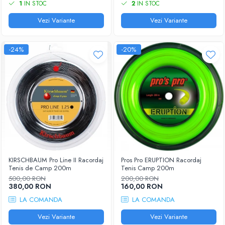
1
IN STOC
2
IN STOC
Vezi Variante
Vezi Variante
-24%
-20%
KIRSCHBAUM Pro Line II Racordaj
Pros Pro ERUPTION Racordaj
Tenis de Camp 200m
Tenis Camp 200m
500,00 RON
200,00 RON
380,00 RON
160,00 RON
LA COMANDA
LA COMANDA
Vezi Variante
Vezi Variante