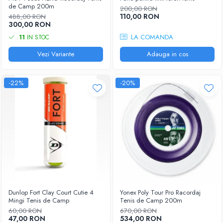
Femei
de Camp 200m
200,00 RON
Babolat
110,00 RON
Nike
488,00 RON
300,00 RON
Fete
Adidas
LA COMANDA
11
IN STOC
Babolat
BIDI BADU
Nike
Vezi Variante
Adauga in cos
Asics
Adidas
Pros Pro
Baieti
Accesorii Imbracaminte
-22%
-20%
Nike
Mansete
Adidas
Sepci
Babolat
Bandane
Asics
Nike
K-Swiss
Pros Pro
Under Armour
Dunlop Fort Clay Court Cutie 4
Yonex Poly Tour Pro Racordaj
Mingi Tenis de Camp
Tenis de Camp 200m
60,00 RON
670,00 RON
47,00 RON
534,00 RON