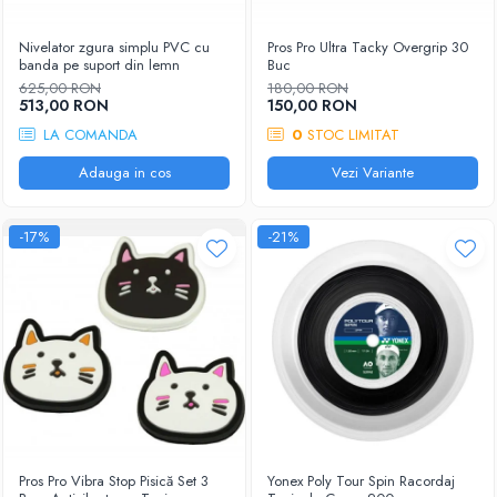
Nivelator zgura simplu PVC cu
Pros Pro Ultra Tacky Overgrip 30
banda pe suport din lemn
Buc
625,00 RON
180,00 RON
513,00 RON
150,00 RON
LA COMANDA
0
STOC LIMITAT
Adauga in cos
Vezi Variante
-17%
-21%
Pros Pro Vibra Stop Pisică Set 3
Yonex Poly Tour Spin Racordaj