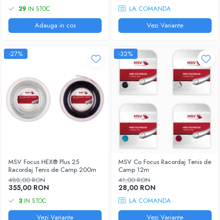
LA COMANDA
29
IN STOC
Adauga in cos
Vezi Variante
-27%
-32%
MSV Focus HEX® Plus 25
MSV Co Focus Racordaj Tenis de
Racordaj Tenis de Camp 200m
Camp 12m
488,00 RON
41,00 RON
355,00 RON
28,00 RON
LA COMANDA
3
IN STOC
Vezi Variante
Vezi Variante