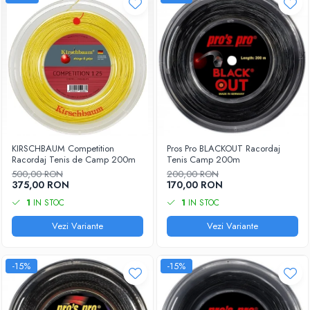
KIRSCHBAUM Competition
Pros Pro BLACKOUT Racordaj
Racordaj Tenis de Camp 200m
Tenis Camp 200m
500,00 RON
200,00 RON
375,00 RON
170,00 RON
1
IN STOC
1
IN STOC
Vezi Variante
Vezi Variante
-15%
-15%