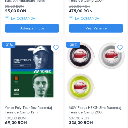
Buc. Antivibratoare Tenis
Tenis de Camp 200m
30,00 RON
600,00 RON
25,00 RON
475,00 RON
LA COMANDA
LA COMANDA
Adauga in cos
Vezi Variante
-31%
-38%
Yonex Poly Tour Rev Racordaj
MSV Focus HEX® Ultra Racordaj
Tenis de Camp 12m
Tenis de Camp 200m
100,00 RON
537,00 RON
69,00 RON
335,00 RON