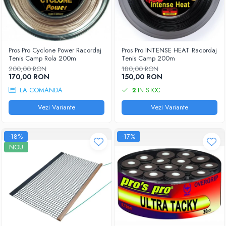
Pros Pro Cyclone Power Racordaj
Pros Pro INTENSE HEAT Racordaj
Tenis Camp Rola 200m
Tenis Camp 200m
200,00 RON
180,00 RON
170,00 RON
150,00 RON
LA COMANDA
2
IN STOC
Vezi Variante
Vezi Variante
-18%
-17%
NOU