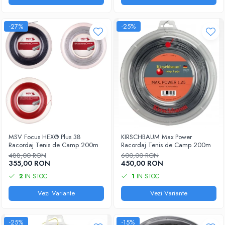
-27%
-25%
MSV Focus HEX® Plus 38
KIRSCHBAUM Max Power
Racordaj Tenis de Camp 200m
Racordaj Tenis de Camp 200m
488,00 RON
600,00 RON
355,00 RON
450,00 RON
2
IN STOC
1
IN STOC
Vezi Variante
Vezi Variante
-25%
-15%