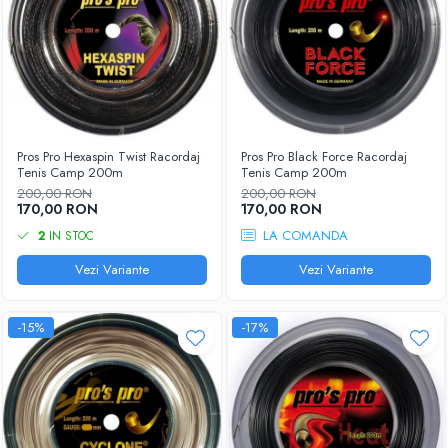
Pros Pro Hexaspin Twist Racordaj
Pros Pro Black Force Racordaj
Tenis Camp 200m
Tenis Camp 200m
200,00 RON
200,00 RON
170,00 RON
170,00 RON
LA COMANDA
2
IN STOC
Vezi Variante
Vezi Variante
-15%
-17%