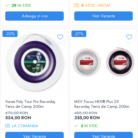
0
STOC LIMITAT
29
IN STOC
Adauga in cos
Vezi Variante
-20%
-27%
Yonex Poly Tour Pro Racordaj
MSV Focus HEX® Plus 25
Tenis de Camp 200m
Racordaj Tenis de Camp 200m
670,00 RON
488,00 RON
534,00 RON
355,00 RON
LA COMANDA
3
IN STOC
Vezi Variante
Vezi Variante