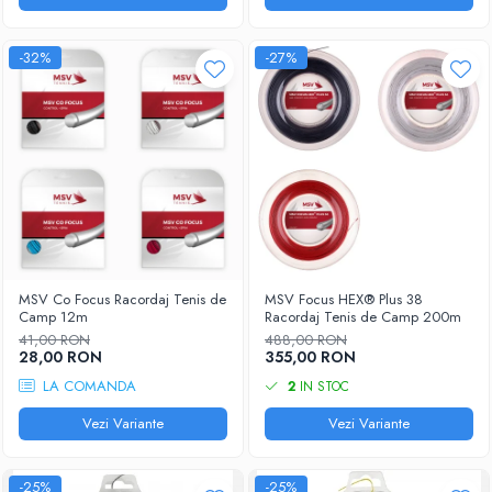
-32%
-27%
MSV Co Focus Racordaj Tenis de
MSV Focus HEX® Plus 38
Camp 12m
Racordaj Tenis de Camp 200m
41,00 RON
488,00 RON
28,00 RON
355,00 RON
LA COMANDA
2
IN STOC
Vezi Variante
Vezi Variante
-25%
-25%