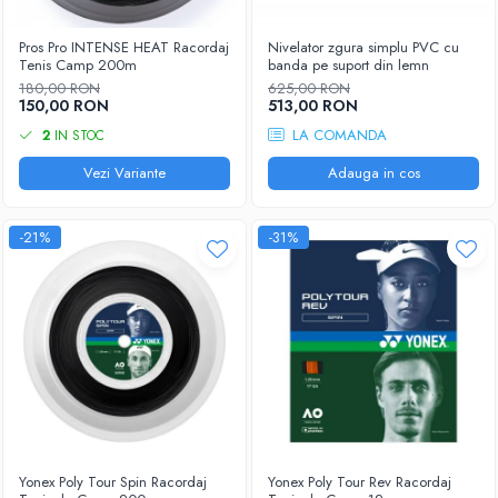
Pros Pro INTENSE HEAT Racordaj
Nivelator zgura simplu PVC cu
Tenis Camp 200m
banda pe suport din lemn
180,00 RON
625,00 RON
150,00 RON
513,00 RON
LA COMANDA
2
IN STOC
Vezi Variante
Adauga in cos
-21%
-31%
Yonex Poly Tour Spin Racordaj
Yonex Poly Tour Rev Racordaj