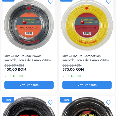
KIRSCHBAUM Max Power
KIRSCHBAUM Competition
Racordaj Tenis de Camp 200m
Racordaj Tenis de Camp 200m
600,00 RON
500,00 RON
450,00 RON
375,00 RON
1
IN STOC
1
IN STOC
Vezi Variante
Vezi Variante
-15%
-15%