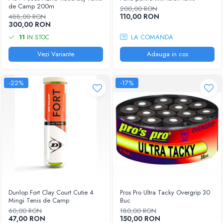
Femei
de Camp 200m
200,00 RON
Babolat
110,00 RON
Nike
488,00 RON
300,00 RON
Fete
Adidas
LA COMANDA
11
IN STOC
Babolat
BIDI BADU
Nike
Vezi Variante
Adauga in cos
Asics
Adidas
Pros Pro
Baieti
Accesorii Imbracaminte
-22%
-17%
Nike
Mansete
Adidas
Sepci
Babolat
Bandane
Asics
Nike
K-Swiss
Pros Pro
Under Armour
Dunlop Fort Clay Court Cutie 4
Pros Pro Ultra Tacky Overgrip 30
Mingi Tenis de Camp
Buc
60,00 RON
180,00 RON
47,00 RON
150,00 RON