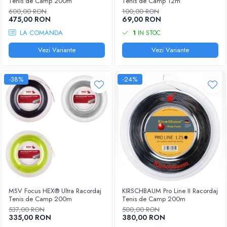
Tenis de Camp 200m
Tenis de Camp 12m
600,00 RON
100,00 RON
475,00 RON
69,00 RON
LA COMANDA
1
IN STOC
Vezi Variante
Vezi Variante
-38%
-24%
MSV Focus HEX® Ultra Racordaj
KIRSCHBAUM Pro Line II Racordaj
Tenis de Camp 200m
Tenis de Camp 200m
537,00 RON
500,00 RON
335,00 RON
380,00 RON