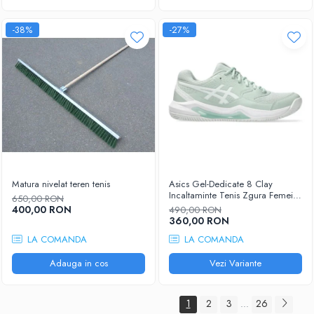
-38%
-27%
Matura nivelat teren tenis
Asics Gel-Dedicate 8 Clay
Incaltaminte Tenis Zgura Femei
650,00 RON
Gri albastrui, Alb
400,00 RON
490,00 RON
360,00 RON
LA COMANDA
LA COMANDA
Adauga in cos
Vezi Variante
1
2
3
26
...