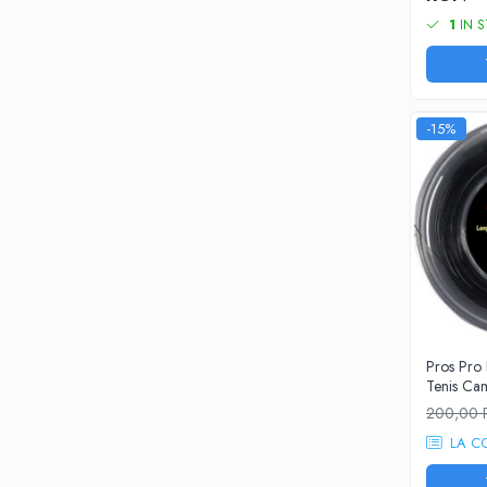
Diadora
1
IN S
Barbati
Adidas
Asics
Nike
-15%
Babolat
Fete
Babolat
Nike
Adidas
Baieti
Nike
Adidas
Pros Pro
Babolat
Tenis C
Asics
200,00
K-Swiss
LA C
Imbracaminte