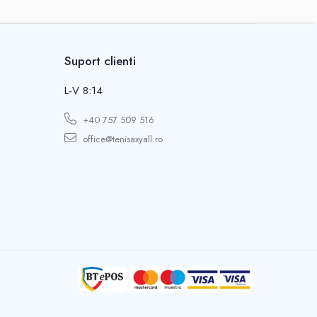
Suport clienti
L-V 8:14
+40 757 509 516
office@tenisaxyall.ro