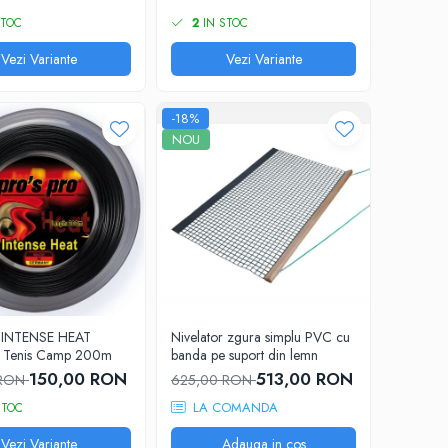
STOC
2
IN STOC
Vezi Variante
Vezi Variante
-18%
NOU
o INTENSE HEAT
Nivelator zgura simplu PVC cu
j Tenis Camp 200m
banda pe suport din lemn
150,00 RON
513,00 RON
 RON
625,00 RON
LA COMANDA
STOC
Vezi Variante
Adauga in cos