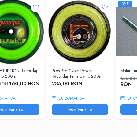
-38%
 ERUPTION Racordaj
Pros Pro Cyber Power
Matura ni
amp 200m
Racordaj Tenis Camp 200m
650,00
160,00 RON
235,00 RON
RON
 RON
OMANDA
LA COMANDA
LA C
Vezi Variante
Vezi Variante