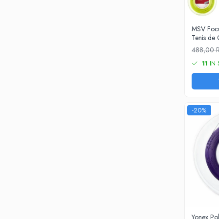
Pros Pro
Luxilon
MSV Foc
Kirschbaum
Tenis d
Babolat
488,00
Yonex
11
IN 
MSV
Mingi tenis
Producatori
Dunlop
-20%
Wilson
Pros Pro
Babolat
Accesorii Rachete Tenis
Overgrip
Wilson
Pro`s Pro
MSV
Yonex Po