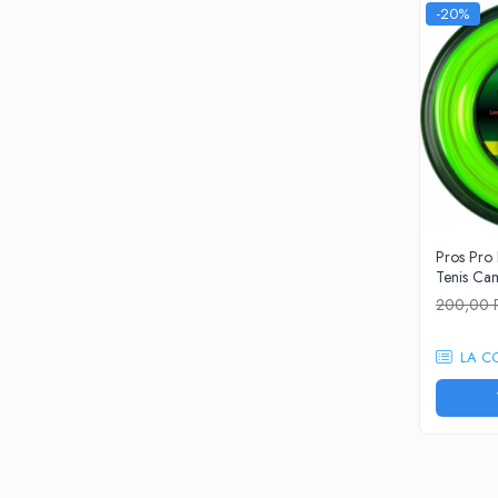
-20%
Asics
Pros Pro
Accesorii Imbracaminte
Mansete
Sepci
Bandane
Nike
Pros Pro
Pros Pro
Under Armour
Tenis C
200,00
Accesorii teren
Masini Racordat
LA C