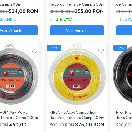
e Camp 200m
Racordaj Tenis de Camp 200m
de Camp
534,00 RON
355,00 RON
 RON
488,00 RON
41,00 
OMANDA
LA C
3
IN STOC
Vezi Variante
Vezi Variante
-25%
-15%
AUM Max Power
KIRSCHBAUM Competition
Pros Pr
 Tenis de Camp 200m
Racordaj Tenis de Camp 200m
Tenis C
450,00
375,00 RON
 RON
500,00 RON
200,00