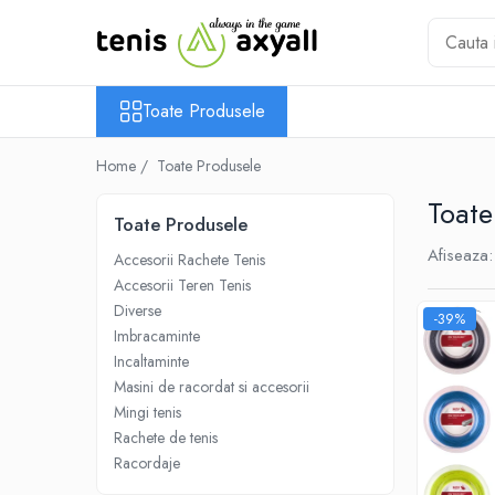
Toate Produsele
Toate Produsele
Rachete tenis
Rachete Adulti
Home /
Toate Produsele
Babolat
Toate
Head
Toate Produsele
Wilson
Afiseaza:
Accesorii Rachete Tenis
Yonex
Accesorii Teren Tenis
Rachete Juniori
Diverse
-39%
Pro`s Pro
Imbracaminte
Babolat
Incaltaminte
Masini de racordat si accesorii
Head
Mingi tenis
Wilson
Rachete de tenis
Racordaje
Racordaje
Producatori