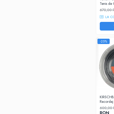
Tenis d
Yonex
670,00
Antivibratoare
LA C
Pro's Pro
Yonex
Babolat
Diverse
-25%
Incaltaminte
Femei
Asics
Babolat
Adidas
Joma
Nike
Mizuno
KIRSCHB
Lotto
Racordaj
New Balance
600,00
RON