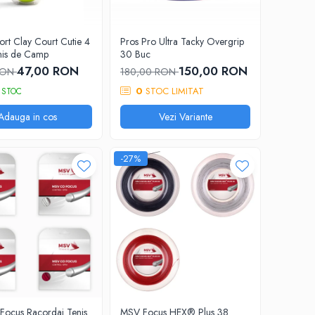
ort Clay Court Cutie 4
Pros Pro Ultra Tacky Overgrip
nis de Camp
30 Buc
47,00 RON
150,00 RON
RON
180,00 RON
0
STOC LIMITAT
 STOC
Adauga in cos
Vezi Variante
-27%
ocus Racordaj Tenis
MSV Focus HEX® Plus 38