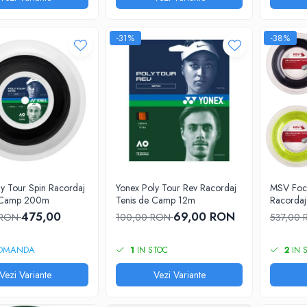
-31%
-38%
y Tour Spin Racordaj
Yonex Poly Tour Rev Racordaj
MSV Foc
e Camp 200m
Tenis de Camp 12m
Racorda
475,00
69,00 RON
 RON
100,00 RON
537,00
OMANDA
1
IN STOC
2
IN 
Vezi Variante
Vezi Variante