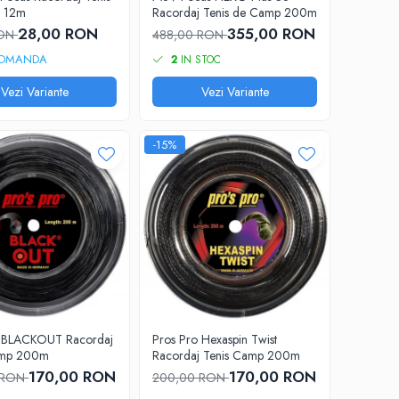
 12m
Racordaj Tenis de Camp 200m
28,00 RON
355,00 RON
RON
488,00 RON
OMANDA
2
IN STOC
Vezi Variante
Vezi Variante
-15%
o BLACKOUT Racordaj
Pros Pro Hexaspin Twist
amp 200m
Racordaj Tenis Camp 200m
170,00 RON
170,00 RON
 RON
200,00 RON