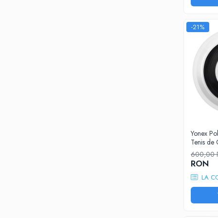
Barbati
Nike
-21%
Adidas
Baieti
Nike
Babolat
Adidas
Under Armour
Fete
Nike
Yonex Pol
Head
Tenis d
Adidas
600,00
RON
Under Armour
Femei
LA C
Nike
Adidas
BIDI BADU