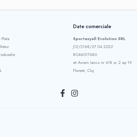
Date comerciale
 Plata
Sportaxyall Evolution SRL
 Retur
J12/2168/27.04.2022
roduselor
RO46017680
str Avram Iancu nr 418 sc 2 ap 19
L
Floresti, Cluj