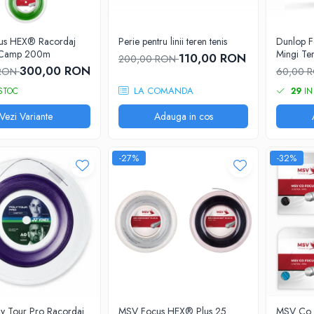
us HEX® Racordaj
Perie pentru linii teren tenis
Dunlop F
e Camp 200m
Mingi Te
110,00 RON
200,00 RON
300,00 RON
 RON
60,00 
LA COMANDA
STOC
29
IN
Vezi Variante
Adauga in cos
-27%
-32%
ly Tour Pro Racordaj
MSV Focus HEX® Plus 25
MSV Co F