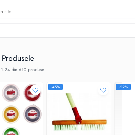
 Produsele
1-
24
din
610
produse
-45%
-22%