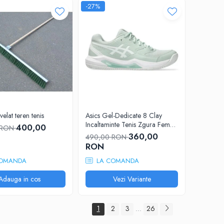
-27%
velat teren tenis
Asics Gel-Dedicate 8 Clay
Incaltaminte Tenis Zgura Femei
400,00
 RON
Gri albastrui, Alb
360,00
490,00 RON
RON
OMANDA
LA COMANDA
Adauga in cos
Vezi Variante
1
2
3
26
...