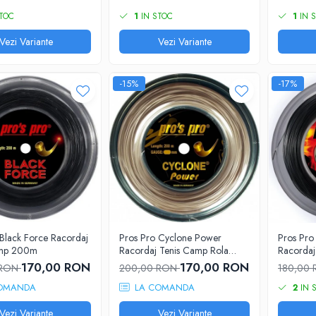
TOC
1
IN STOC
1
IN 
Vezi Variante
Vezi Variante
-15%
-17%
 Black Force Racordaj
Pros Pro Cyclone Power
Pros Pr
amp 200m
Racordaj Tenis Camp Rola
Racorda
200m
170,00 RON
170,00 RON
 RON
200,00 RON
180,00
OMANDA
LA COMANDA
2
IN 
Vezi Variante
Vezi Variante