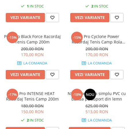
1
IN STOC
2
IN STOC
VEZI VARIANTE
VEZI VARIANTE
Pros Pro Black Force Racordaj
Pros Pro Cyclone Power
-15%
-15%
Tenis Camp 200m
Racordaj Tenis Camp Rola
200m
200,00 RON
200,00 RON
170,00 RON
170,00 RON
LA COMANDA
LA COMANDA
VEZI VARIANTE
VEZI VARIANTE
Pros Pro INTENSE HEAT
Nivelator zgura simplu PVC cu
-17%
-18%
NOU
Racordaj Tenis Camp 200m
banda pe suport din lemn
180,00 RON
625,00 RON
150,00 RON
513,00 RON
2
IN STOC
LA COMANDA