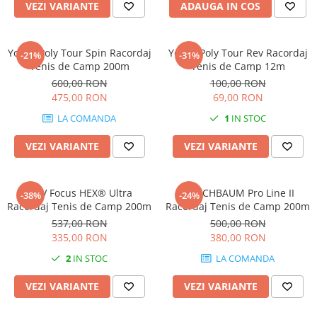
VEZI VARIANTE
ADAUGA IN COS
Yonex Poly Tour Spin Racordaj
Yonex Poly Tour Rev Racordaj
-21%
-31%
Tenis de Camp 200m
Tenis de Camp 12m
600,00 RON
100,00 RON
475,00 RON
69,00 RON
LA COMANDA
1
IN STOC
VEZI VARIANTE
VEZI VARIANTE
MSV Focus HEX® Ultra
KIRSCHBAUM Pro Line II
-38%
-24%
Racordaj Tenis de Camp 200m
Racordaj Tenis de Camp 200m
537,00 RON
500,00 RON
335,00 RON
380,00 RON
2
IN STOC
LA COMANDA
VEZI VARIANTE
VEZI VARIANTE