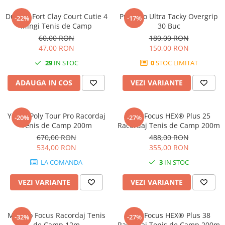
Femei
Babolat
Dunlop Fort Clay Court Cutie 4
Pros Pro Ultra Tacky Overgrip
Nike
-22%
-17%
Fete
Mingi Tenis de Camp
30 Buc
Adidas
60,00 RON
180,00 RON
Babolat
BIDI BADU
47,00 RON
150,00 RON
Nike
Asics
29
IN STOC
0
STOC LIMITAT
Adidas
Pros Pro
Baieti
Accesorii Imbracaminte
ADAUGA IN COS
VEZI VARIANTE
Nike
Mansete
Adidas
Sepci
Yonex Poly Tour Pro Racordaj
MSV Focus HEX® Plus 25
-20%
-27%
Babolat
Bandane
Tenis de Camp 200m
Racordaj Tenis de Camp 200m
Asics
Nike
670,00 RON
488,00 RON
K-Swiss
534,00 RON
355,00 RON
Pros Pro
LA COMANDA
3
IN STOC
Under Armour
VEZI VARIANTE
VEZI VARIANTE
MSV Co Focus Racordaj Tenis
MSV Focus HEX® Plus 38
-32%
-27%
de Camp 12m
Racordaj Tenis de Camp 200m