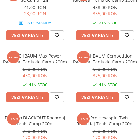
41,00 RON
488,00 RON
28,00 RON
355,00 RON
LA COMANDA
2
IN STOC
VEZI VARIANTE
VEZI VARIANTE
KIRSCHBAUM Max Power
KIRSCHBAUM Competition
-25%
-25%
Racordaj Tenis de Camp 200m
Racordaj Tenis de Camp 200m
600,00 RON
500,00 RON
450,00 RON
375,00 RON
1
IN STOC
1
IN STOC
VEZI VARIANTE
VEZI VARIANTE
Pros Pro BLACKOUT Racordaj
Pros Pro Hexaspin Twist
-15%
-15%
Tenis Camp 200m
Racordaj Tenis Camp 200m
200,00 RON
200,00 RON
170,00 RON
170,00 RON