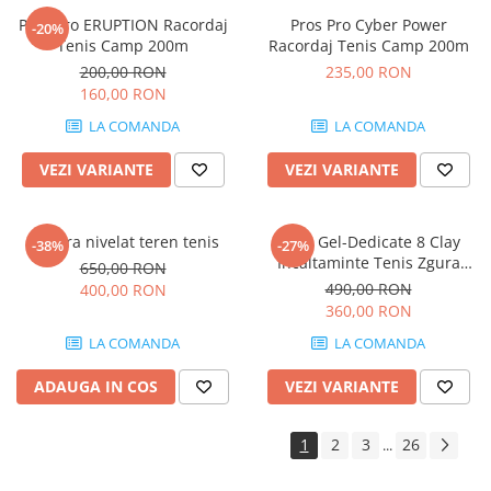
Pros Pro ERUPTION Racordaj
Pros Pro Cyber Power
-20%
Tenis Camp 200m
Racordaj Tenis Camp 200m
200,00 RON
235,00 RON
160,00 RON
LA COMANDA
LA COMANDA
VEZI VARIANTE
VEZI VARIANTE
Matura nivelat teren tenis
Asics Gel-Dedicate 8 Clay
-38%
-27%
Incaltaminte Tenis Zgura
650,00 RON
Femei Gri albastrui, Alb
490,00 RON
400,00 RON
360,00 RON
LA COMANDA
LA COMANDA
ADAUGA IN COS
VEZI VARIANTE
1
2
3
26
...