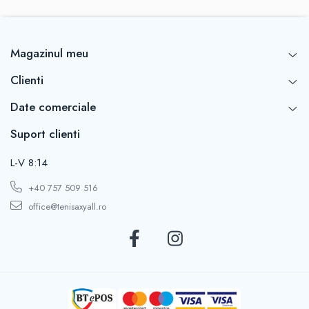
Magazinul meu
Clienti
Date comerciale
Suport clienti
L-V 8:14
+40 757 509 516
office@tenisaxyall.ro