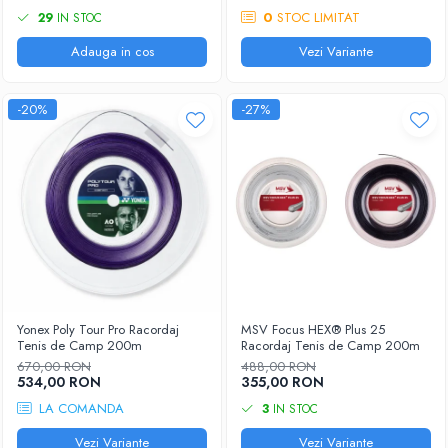
0
STOC LIMITAT
29
IN STOC
Adauga in cos
Vezi Variante
-20%
-27%
Yonex Poly Tour Pro Racordaj
MSV Focus HEX® Plus 25
Tenis de Camp 200m
Racordaj Tenis de Camp 200m
670,00 RON
488,00 RON
534,00 RON
355,00 RON
LA COMANDA
3
IN STOC
Vezi Variante
Vezi Variante