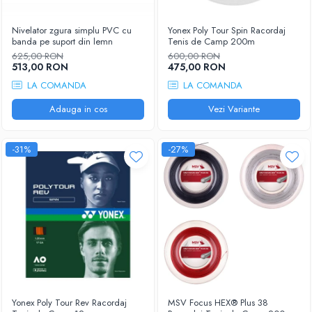
Nivelator zgura simplu PVC cu
Yonex Poly Tour Spin Racordaj
banda pe suport din lemn
Tenis de Camp 200m
625,00 RON
600,00 RON
513,00 RON
475,00 RON
LA COMANDA
LA COMANDA
Adauga in cos
Vezi Variante
-31%
-27%
Yonex Poly Tour Rev Racordaj
MSV Focus HEX® Plus 38