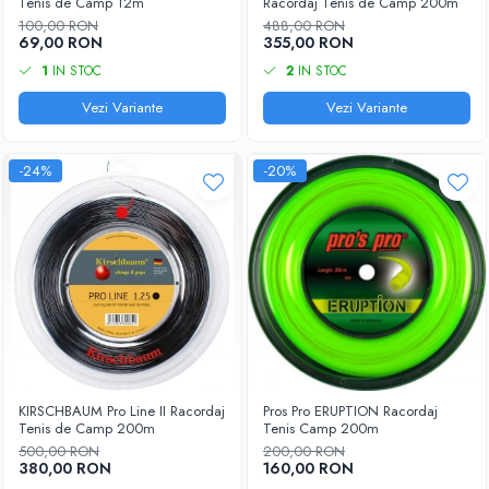
Tenis de Camp 12m
Racordaj Tenis de Camp 200m
100,00 RON
488,00 RON
69,00 RON
355,00 RON
1
IN STOC
2
IN STOC
Vezi Variante
Vezi Variante
-24%
-20%
KIRSCHBAUM Pro Line II Racordaj
Pros Pro ERUPTION Racordaj
Tenis de Camp 200m
Tenis Camp 200m
500,00 RON
200,00 RON
380,00 RON
160,00 RON