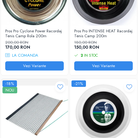
Pros Pro Cyclone Power Racordaj
Pros Pro INTENSE HEAT Racordaj
Tenis Camp Rola 200m
Tenis Camp 200m
200,00 RON
180,00 RON
170,00 RON
150,00 RON
LA COMANDA
2
IN STOC
Vezi Variante
Vezi Variante
-18%
-21%
NOU