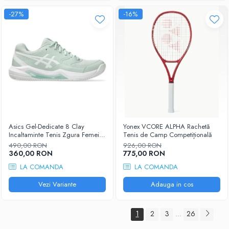
-27%
-16%
Asics Gel-Dedicate 8 Clay
Yonex VCORE ALPHA Rachetă
Incaltaminte Tenis Zgura Femei
Tenis de Camp Competițională
Gri albastrui, Alb
490,00 RON
926,00 RON
360,00 RON
775,00 RON
LA COMANDA
LA COMANDA
Vezi Variante
Adauga in cos
1
2
3
26
...