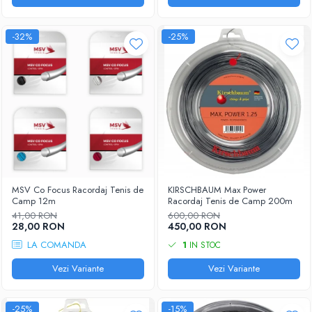
-32%
-25%
MSV Co Focus Racordaj Tenis de
KIRSCHBAUM Max Power
Camp 12m
Racordaj Tenis de Camp 200m
41,00 RON
600,00 RON
28,00 RON
450,00 RON
LA COMANDA
1
IN STOC
Vezi Variante
Vezi Variante
-25%
-15%