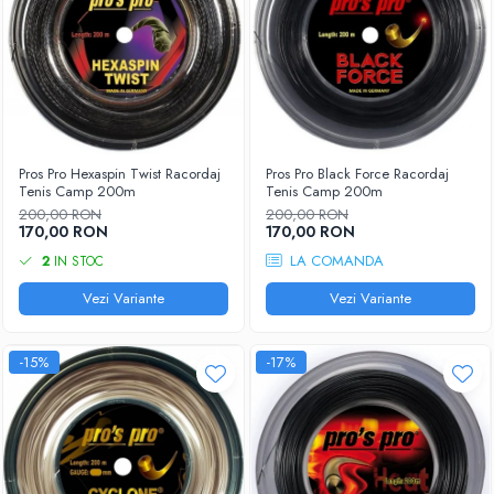
Pros Pro Hexaspin Twist Racordaj
Pros Pro Black Force Racordaj
Tenis Camp 200m
Tenis Camp 200m
200,00 RON
200,00 RON
170,00 RON
170,00 RON
LA COMANDA
2
IN STOC
Vezi Variante
Vezi Variante
-15%
-17%