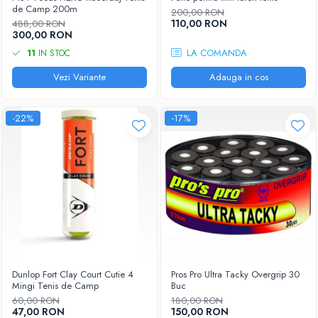
Femei
de Camp 200m
200,00 RON
Babolat
110,00 RON
Nike
488,00 RON
300,00 RON
Fete
Adidas
LA COMANDA
11
IN STOC
Babolat
BIDI BADU
Nike
Vezi Variante
Adauga in cos
Asics
Adidas
Pros Pro
Baieti
Accesorii Imbracaminte
-22%
-17%
Nike
Mansete
Adidas
Sepci
Babolat
Bandane
Asics
Nike
K-Swiss
Pros Pro
Under Armour
Dunlop Fort Clay Court Cutie 4
Pros Pro Ultra Tacky Overgrip 30
Mingi Tenis de Camp
Buc
60,00 RON
180,00 RON
47,00 RON
150,00 RON