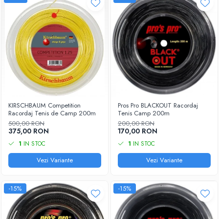
KIRSCHBAUM Competition
Pros Pro BLACKOUT Racordaj
Racordaj Tenis de Camp 200m
Tenis Camp 200m
500,00 RON
200,00 RON
375,00 RON
170,00 RON
1
IN STOC
1
IN STOC
Vezi Variante
Vezi Variante
-15%
-15%