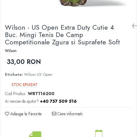
Femei
Babolat
Nike
Fete
Adidas
Babolat
Wilson - US Open Extra Duty Cutie 4
BIDI BADU
Nike
Buc. Mingi Tenis De Camp
Asics
Competitionale Zgura si Suprafete Soft
Adidas
Pros Pro
Baieti
Accesorii Imbracaminte
Wilson
Nike
Mansete
33,00 RON
Adidas
Sepci
Babolat
Etichete:
Wilson US Open
Bandane
Asics
Nike
STOC EPUIZAT
K-Swiss
Pros Pro
Cod Produs:
WRT116200
Ai nevoie de ajutor?
+40 757 509 516
Under Armour
Adauga la Favorite
Cere informatii