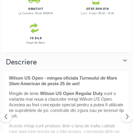
GRATUIT
0757.509.516
La Comenzi Peste 300RON
Luni - Vineri 08:00 - 14:00
15 ZILE
Drept de Retur
Descriere
Wilson US Open - mingea oficiala
Turneului de Mare
Slem American
de peste 25 de ani!
Mingile de tenis
Wilson US Open Regular Duty
sunt o
varianta mai noua a clasicelor mingi
Wilson US Open.
Acestea au fost concepute special pentru a putea fi utilizate
pe suprafetele de joc construite din zgura sau pe terenuri tip
Soft.
Aceste mingi sunt produse dintr-o lana de inalta calitate
care apoi este tesuta pe o bila groasa, conceputa dintr-un