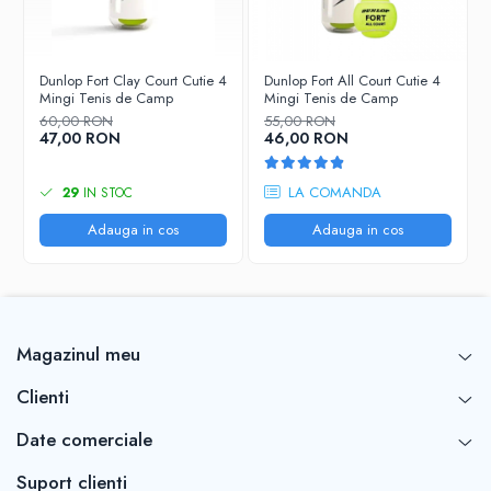
CARACTERISTICI
Dunlop Fort Clay Court Cutie 4
Dunlop Fort All Court Cutie 4
Mingi Tenis de Camp
Mingi Tenis de Camp
Colectie
Wilson US Open
60,00 RON
55,00 RON
47,00 RON
46,00 RON
Produs
Mingi tenis presu
Suprafata de joc
Zgura, Soft
LA COMANDA
29
IN STOC
Culoare
Galben
Adauga in cos
Adauga in cos
Ambalaj
Cutie 4 Buc.
ITF Approved
Parametrii
International Pre
Magazinul meu
Tehnologie
Felt
Clienti
Date comerciale
Suport clienti