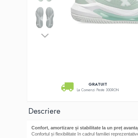
Pros Pro
Luxilon
Kirschbaum
Babolat
Yonex
MSV
Mingi tenis
Producatori
Dunlop
Wilson
GRATUIT
Pros Pro
La Comenzi Peste 300RON
Babolat
Accesorii Rachete Tenis
Descriere
Overgrip
Wilson
Pro`s Pro
Confort, amortizare și stabilitate la un preț avanta
Confortul și flexibilitate în cadrul familiei reprezentati
MSV