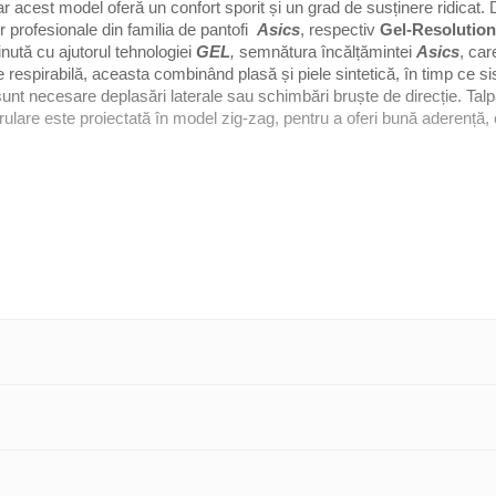
ar acest model oferă un confort sporit și un grad de susținere ridicat. 
r profesionale din familia de pantofi
Asics
, respectiv
Gel-Resolution
inută cu ajutorul tehnologiei
GEL
,
semnătura încălțămintei
Asics
, car
 respirabilă, aceasta combinând plasă și piele sintetică, în timp ce s
d sunt necesare deplasări laterale sau schimbări bruște de direcție. Ta
rulare este proiectată în model zig-zag, pentru a oferi bună aderență, o 
 material de plasă combinată cu piele sintetică;
fapt un material de amortizare conceput pe bază de silicon, utilizat într
tem de susținere a boltei plantare care oferă rezistență sporită și gre
bil și ortopedic;.
aderență optimă suprafețele de joc construite din zgură;