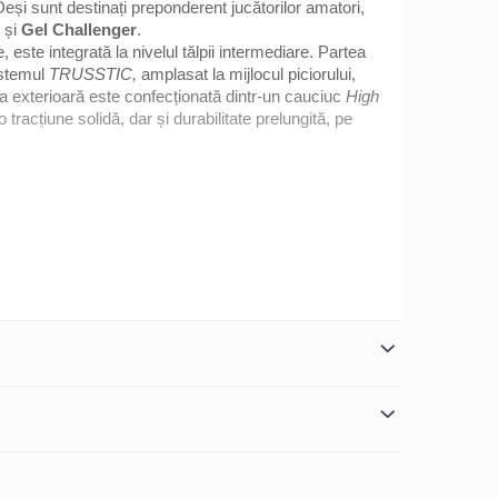
Deși sunt destinați preponderent jucătorilor amatori,
și
Gel Challenger
.
e, este integrată la nivelul tălpii intermediare. Partea
istemul
TRUSSTIC,
amplasat la mijlocul piciorului,
lpa exterioară este confecționată dintr-un cauciuc
High
tracțiune solidă, dar și durabilitate prelungită, pe
-o varietate de sisteme;
utate redusă;