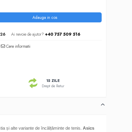
Adauga in cos
126
Ai nevoie de ajutor?
+40 757 509 516
Cere informatii
15 ZILE
Drept de Retur
știa și alte variante de încălțăminte de tenis.
Asics