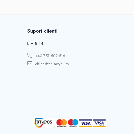
Suport clienti
L-V 8:14
+40 757 509 516
office@tenisaxyall.ro