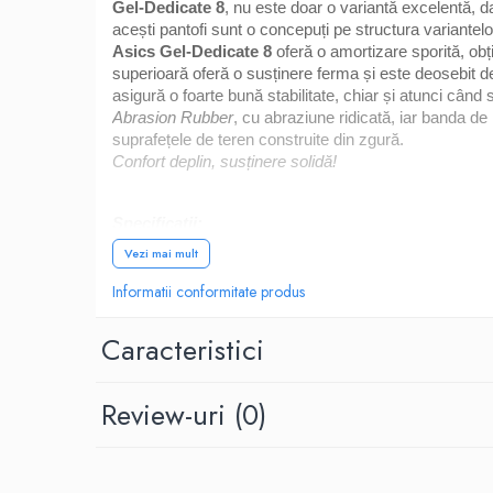
Gel-Dedicate 8
, nu este doar o variantă excelentă, d
Yonex
acești pantofi sunt o concepuți pe structura variantelo
Antivibratoare
Asics Gel-Dedicate 8
oferă o amortizare sporită, obț
superioară oferă o susținere ferma și este deosebit de
Pro's Pro
asigură o foarte bună stabilitate, chiar și atunci cân
Yonex
Abrasion Rubber
, cu abraziune ridicată, iar banda de 
Babolat
suprafețele de teren construite din zgură.
Confort deplin, susținere solidă!
Diverse
Incaltaminte
Specificații:
Femei
Vezi mai mult
sabot solid, deosebit de respirabil, confecționat din
Asics
elemente
Gel
, integrate în talpă, acestea fiind de 
Informatii conformitate produs
Babolat
tehnologie
TRUSSTIC
reprezentată de către un sis
Adidas
talpă interioara
EVA
, prezentă printr-un branț detașa
Caracteristici
Joma
bandă de rulare special proiectată pentru a oferi o 
Nike
design modern și atractiv;
Review-uri
(0)
Mizuno
excelent raport calitate-preț.
Lotto
CARACTERISTIC
I
New Balance