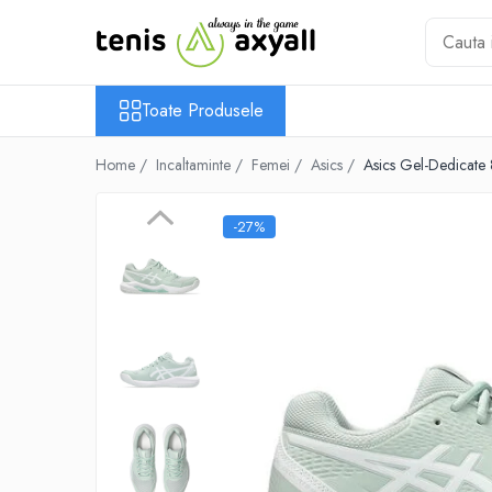
Toate Produsele
Toate Produsele
Rachete tenis
Rachete Adulti
Home /
Incaltaminte /
Femei /
Asics /
Asics Gel-Dedicate 8
Babolat
Head
-27%
Wilson
Yonex
Rachete Juniori
Pro`s Pro
Babolat
Head
Wilson
Racordaje
Producatori