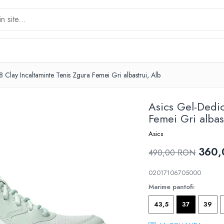
 Clay Incaltaminte Tenis Zgura Femei Gri albastrui, Alb
Asics Gel-Dedic
Femei Gri albas
Asics
360
490,00 RON
02017106705000
Marime pantofi
:
43,5
37
39