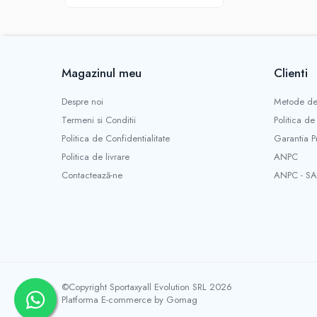
Barbati
Nike
Adidas
Baieti
Magazinul meu
Clienti
Nike
Despre noi
Metode de
Babolat
Termeni si Conditii
Politica de
Adidas
Politica de Confidentialitate
Garantia P
Under Armour
Politica de livrare
ANPC
Fete
Contactează-ne
ANPC - SA
Nike
Head
Adidas
Under Armour
Femei
Nike
©Copyright Sportaxyall Evolution SRL 2026
Adidas
Platforma E-commerce by Gomag
BIDI BADU