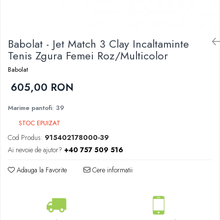
Femei
Babolat
Nike
Fete
Adidas
Babolat
Babolat - Jet Match 3 Clay Incaltaminte
BIDI BADU
Nike
Tenis Zgura Femei Roz/Multicolor
Asics
Adidas
Pros Pro
Babolat
Baieti
Accesorii Imbracaminte
605,00 RON
Nike
Mansete
Adidas
Marime pantofi
:
39
Sepci
Babolat
Bandane
STOC EPUIZAT
Asics
Nike
Cod Produs:
915402178000-39
K-Swiss
Pros Pro
Ai nevoie de ajutor?
+40 757 509 516
Under Armour
Adauga la Favorite
Cere informatii