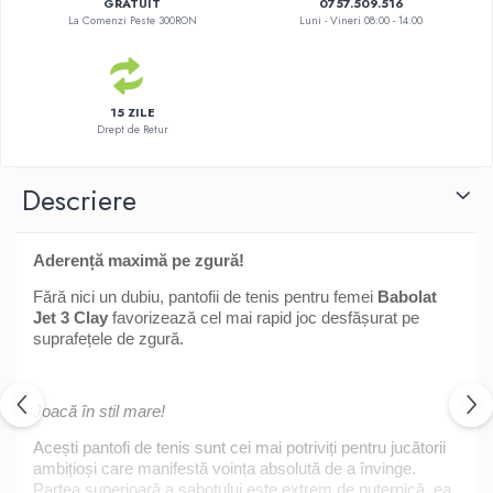
GRATUIT
0757.509.516
La Comenzi Peste 300RON
Luni - Vineri 08:00 - 14:00
15 ZILE
Drept de Retur
Descriere
Aderență
maxim
ă
pe zgură!
Fără nici un dubiu, pantofii de tenis pentru femei
Babolat
Jet 3 Clay
favorizează cel mai rapid joc desfășurat pe
suprafețele de zgură.
Joacă în stil mare!
Acești pantofi de tenis sunt cei mai potriviți pentru jucătorii
ambițioși care manifestă voința absolută de a învinge.
Partea superioară a sabotului este extrem de puternică, ea