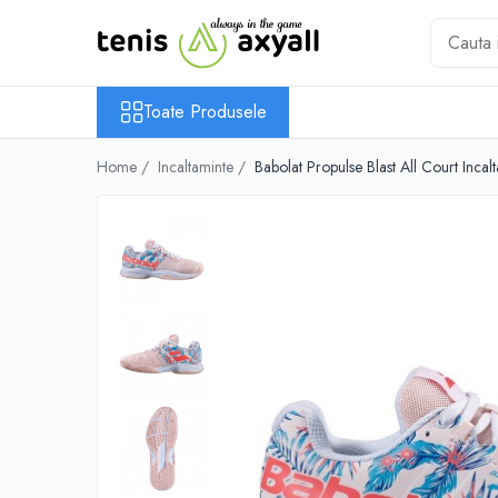
Toate Produsele
Toate Produsele
Rachete tenis
Rachete Adulti
Home /
Incaltaminte /
Babolat Propulse Blast All Court Inca
Babolat
Head
Wilson
Yonex
Rachete Juniori
Pro`s Pro
Babolat
Head
Wilson
Racordaje
Producatori