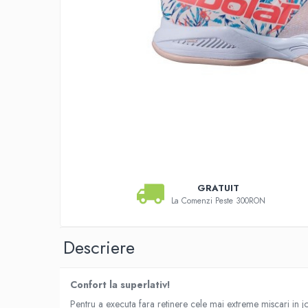
Pros Pro
Luxilon
Kirschbaum
Babolat
Yonex
MSV
Mingi tenis
Producatori
Dunlop
Wilson
GRATUIT
Pros Pro
La Comenzi Peste 300RON
Babolat
Accesorii Rachete Tenis
Descriere
Overgrip
Wilson
Pro`s Pro
Confort la superlativ!
MSV
Pentru a executa fara retinere cele mai extreme miscari in jo