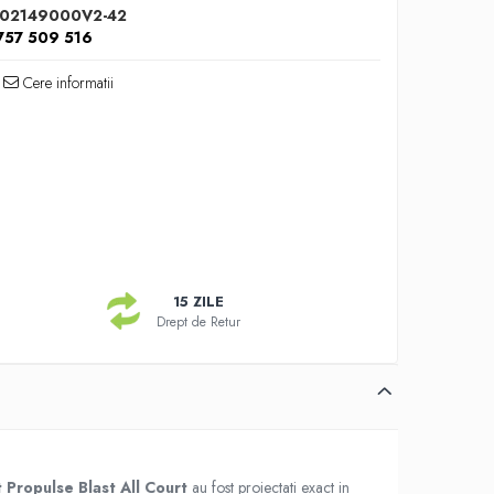
02149000V2-42
757 509 516
Cere informatii
15 ZILE
Drept de Retur
 Propulse Blast
All Court
au fost proiectati exact in