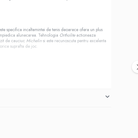
 este specifica incaltamintei de tenis deoarece ofera un plus
, impiedica alunecarea. Tehnologia
Ortholite
actioneaza
ozit de cauciuc
Michelin
si este recunoscuta pentru excelenta
orice suprafta de joc.