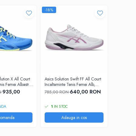
-18%
-21%
lution X All Court
Asics Solution Swift FF All Court
Asics Gel-R
nis Femei Albastru,
Incaltaminte Tenis Femei Alb,
Incaltamint
Violet, Bleumarin
inchis, Ver
935,00
640,00 RON
ON
785,00 RON
1.050,00
RON
NDA
LA CO
1
IN STOC
comanda
Adauga in cos
A