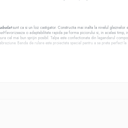
abolat
sunt ca si un loz castigator. Constructia mai inalta la nivelul gleznelor
elt
favorizeaza o adaptabilitate rapida pe forma piciorului si, in acelasi timp
ra cel mai bun sprijin posibil. Talpa este confectionata din legendarul comp
 abraziune. Banda de rulare este proiectata special pentru a se preta perfect la 
re tehnologia
Ortholite
;
izat
Michelin
;