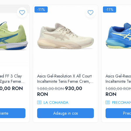
-11%
-11%
Babolat Propulse
Incaltaminte tenis
Toate suprafetele
Femei
Roz deschis
Alb, Rosu, Albastru
Panza
TPU
eed FF 3 Clay
Asics Gel-Resolution X All Court
Asics Gel-Reso
s Zgura Femei
Incaltaminte Tenis Femei Crem,
Incaltaminte Te
Textil
ru
Bej
Verde lime
0,00 RON
930,00
1.050,00 RON
1.050,00 R
RON
RON
EVA
LA COMANDA
PRECOMA
Cauciuc
iante
Adauga in cos
Pre
Michelin
Ortholite
Powerbelt