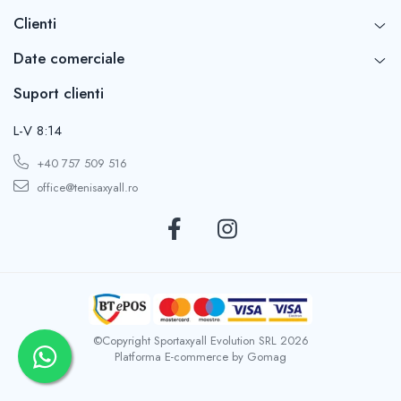
Clienti
Talp
ă
EVA
Band
ă de rulare
Cauciuc
Date comerciale
Gael Monfils
Suport clienti
Borna Coric
Hady Habib
L-V 8:14
Jucători ATP
Arthur Fils
Matteo Berrettini
+40 757 509 516
Taylor Fritz
office@tenisaxyall.ro
Turneu ATP
US Open
(New Y
©Copyright Sportaxyall Evolution SRL 2026
Platforma E-commerce by Gomag