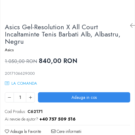
Femei
Babolat
Nike
Fete
Adidas
Babolat
Asics Gel-Resolution X All Court
BIDI BADU
Nike
Incaltaminte Tenis Barbati Alb, Albastru,
Asics
Negru
Adidas
Pros Pro
Baieti
Accesorii Imbracaminte
Asics
Nike
Mansete
840,00 RON
1.050,00 RON
Adidas
Sepci
Babolat
2017106629000
Bandane
Asics
Nike
LA COMANDA
K-Swiss
Pros Pro
Adauga in cos
Under Armour
Cod Produs:
C62171
Ai nevoie de ajutor?
+40 757 509 516
Adauga la Favorite
Cere informatii