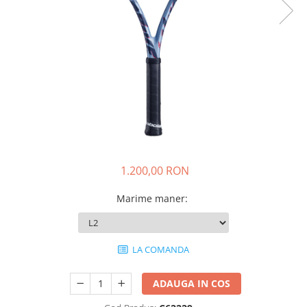
Pros Pro
Luxilon
Kirschbaum
Babolat
Yonex
MSV
Mingi tenis
Producatori
Dunlop
1.200,00 RON
Wilson
Pros Pro
Marime maner
:
Babolat
Accesorii Rachete Tenis
Overgrip
LA COMANDA
Wilson
Pro`s Pro
ADAUGA IN COS
MSV