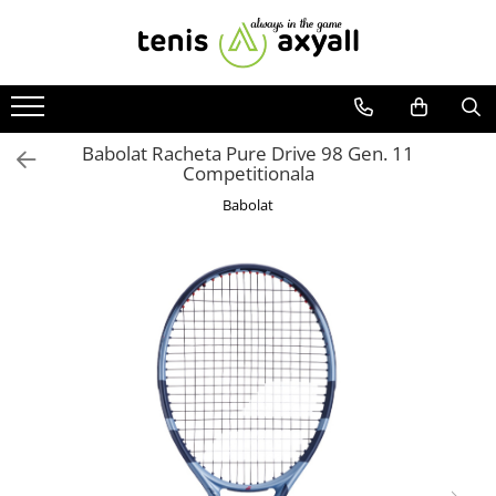
Toate Produsele
Rachete tenis
Rachete Adulti
Babolat Racheta Pure Drive 98 Gen. 11
Competitionala
Babolat
Babolat
Head
Wilson
Yonex
Rachete Juniori
Pro`s Pro
Babolat
Head
Wilson
Racordaje
Producatori