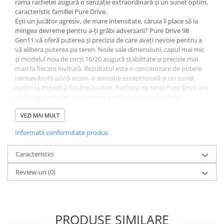
rama rachetei asigură o senzație extraordinară și un sunet optim,
caracteristic familiei Pure Drive.
Barbati
Ești un jucător agresiv, de mare intensitate, căruia îi place să ia
Adidas
mingea devreme pentru a-ți grăbi adversarii? Pure Drive 98
Gen11 vă oferă puterea și precizia de care aveți nevoie pentru a
Asics
vă elibera puterea pe teren. Noile sale dimensiuni, capul mai mic
Nike
și modelul nou de corzi 16/20 asigură stabilitate și precizie mai
Babolat
mari la fiecare lovitură. Rezultatul este o concentrare de putere
nemaivăzută până acum, o senzație excepțională și un sunet
Fete
optim la impactul fiecărei lovituri. Racheta de tenis Pure Drive are
Babolat
un design complet nou pentru a reflecta această putere
uimitoare: este realizată în albastru metalic modern evidențiat de
Nike
ornamente roșii extravagante în mijloc pentru a simboliza
VEZI MAI MULT
Adidas
puterea.
Informatii conformitate produs
Baieti
Jucătorii BABOLAT TEAM PRO pot juca cu o rachetă personalizată
sau cu o rachetă diferită de cea prezentată.
Nike
Caracteristici principale:
Caracteristici
Adidas
• Putere;
Review-uri
(0)
• Simț;
Babolat
• Precizie.
Asics
Tehnologia NF2-Tech 2.0
O nouă versiune 2.0 a fibrelor naturale de in . Această nouă
K-Swiss
țesătură de în 100% unidirecțională oferă o rezistență mecanică
Imbracaminte
PRODUSE SIMILARE
mai mare în direcția fibrelor și filtrarea optimă a vibrațiilor.