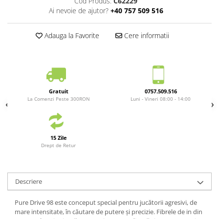
Cod Produs:
C62229
Yonex
Ai nevoie de ajutor?
+40 757 509 516
Antivibratoare
Adauga la Favorite
Cere informatii
Pro's Pro
Yonex
Babolat
Diverse
Incaltaminte
Gratuit
0757.509.516
La Comenzi Peste 300RON
Luni - Vineri 08:00 - 14:00
Femei
Asics
Babolat
15 Zile
Adidas
Drept de Retur
Joma
Nike
Mizuno
Descriere
Lotto
Pure Drive 98 este conceput special pentru jucătorii agresivi, de
New Balance
mare intensitate, în căutare de putere și precizie. Fibrele de in din
Diadora