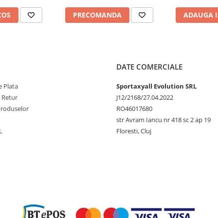
COS
PRECOMANDA
ADAUGA I
DATE COMERCIALE
 Plata
Sportaxyall Evolution SRL
e Retur
J12/2168/27.04.2022
Produselor
RO46017680
str Avram Iancu nr 418 sc 2 ap 19
L
Floresti, Cluj