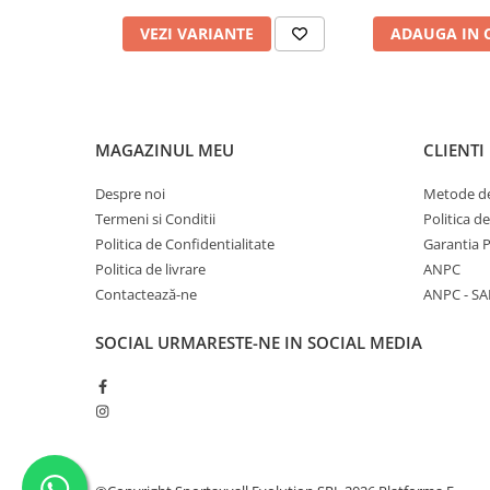
Barbati
VEZI VARIANTE
ADAUGA IN 
Adidas
Asics
Nike
Babolat
MAGAZINUL MEU
CLIENTI
Fete
Despre noi
Metode de
Babolat
Termeni si Conditii
Politica d
Nike
Politica de Confidentialitate
Garantia 
Adidas
Politica de livrare
ANPC
Baieti
Contactează-ne
ANPC - SA
Nike
SOCIAL
URMARESTE-NE IN SOCIAL MEDIA
Adidas
Babolat
Asics
K-Swiss
Imbracaminte