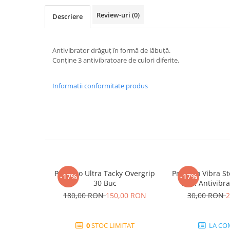
Yonex
Review-uri
(0)
Descriere
Antivibratoare
Pro's Pro
Antivibrator drăguț în formă de lăbuță.
Yonex
Conține 3 antivibratoare de culori diferite.
Babolat
Diverse
Informatii conformitate produs
Incaltaminte
Femei
Asics
Babolat
Adidas
Joma
Pros Pro Ultra Tacky Overgrip
Pros Pro Vibra St
Nike
-17%
-17%
30 Buc
Buc. Antivibr
Mizuno
180,00 RON
150,00 RON
30,00 RON
2
Lotto
New Balance
0
STOC LIMITAT
LA CO
Diadora