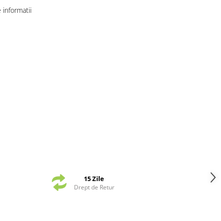
informatii
15 Zile
Drept de Retur