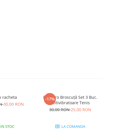
 racheta
Pros Pro Broscuță Set 3 Buc.
Wilson-Pro
-17%
-19%
Antivibratoare Tenis
ON
30,00 RON
30,00 RON
25,00 RON
250,00
IN STOC
LA COMANDA