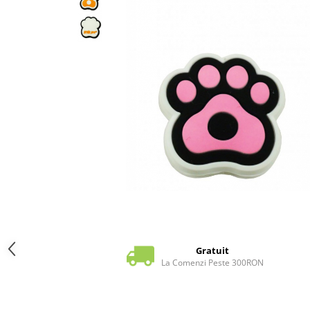
Pros Pro
Luxilon
Kirschbaum
Babolat
Yonex
MSV
Mingi tenis
Producatori
Dunlop
Wilson
Pros Pro
Babolat
Accesorii Rachete Tenis
Overgrip
Gratuit
La Comenzi Peste 300RON
Wilson
Pro`s Pro
MSV