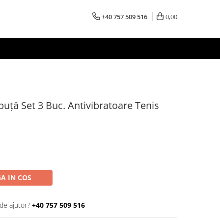
+40 757 509 516
0,00
buță Set 3 Buc. Antivibratoare Tenis
A IN COS
de ajutor?
+40 757 509 516