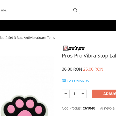
buță Set 3 Buc. Antivibratoare Tenis
Pros Pro Vibra Stop Lă
30,00 RON
25,00 RON
LA COMANDA
ADAUG
Cod Produs:
C61040
Ai nevoie 