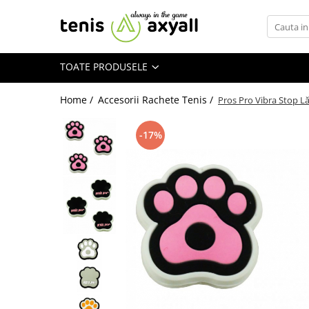
Toate Produsele
TOATE PRODUSELE
Rachete tenis
Rachete Adulti
Home /
Accesorii Rachete Tenis /
Pros Pro Vibra Stop Lă
Babolat
Head
-17%
Wilson
Yonex
Rachete Juniori
Pro`s Pro
Babolat
Head
Wilson
Racordaje
Producatori