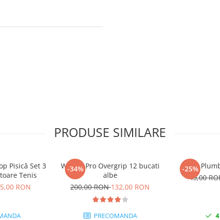
PRODUSE SIMILARE
op Pisică Set 3
Wilson-Pro Overgrip 12 bucati
Plumb
-34%
-25%
atoare Tenis
albe
40,00 R
5,00 RON
200,00 RON
132,00 RON
MANDA
PRECOMANDA
4