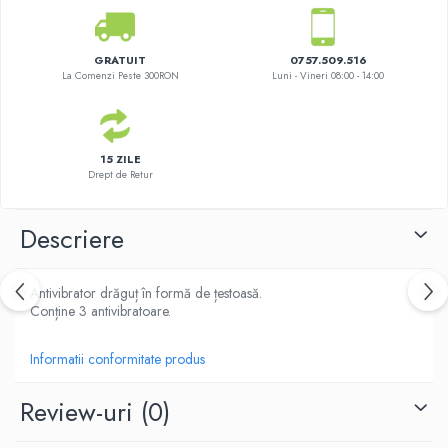
GRATUIT
0757.509.516
La Comenzi Peste 300RON
Luni - Vineri 08:00 - 14:00
15 ZILE
Drept de Retur
Descriere
Antivibrator drăguț în formă de țestoasă.
Conține 3 antivibratoare.
Informatii conformitate produs
Review-uri
(0)