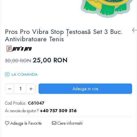
Femei
Babolat
Nike
Fete
Adidas
Babolat
BIDI BADU
Pros Pro Vibra Stop Țestoasă Set 3 Buc.
Nike
Asics
Antivibratoare Tenis
Adidas
Pros Pro
Baieti
Accesorii Imbracaminte
Nike
25,00 RON
Mansete
30,00 RON
Adidas
Sepci
Babolat
LA COMANDA
Bandane
Asics
Nike
Adauga in cos
K-Swiss
Pros Pro
Under Armour
Cod Produs:
C61047
Ai nevoie de ajutor?
+40 757 509 516
Adauga la Favorite
Cere informatii