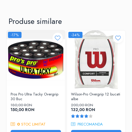
Produse similare
-17%
-34%
Pros Pro Ultra Tacky Overgrip
Wilson-Pro Overgrip 12 bucati
30 Buc
albe
180,00 RON
200,00 RON
150,00 RON
132,00 RON
0
STOC LIMITAT
PRECOMANDA