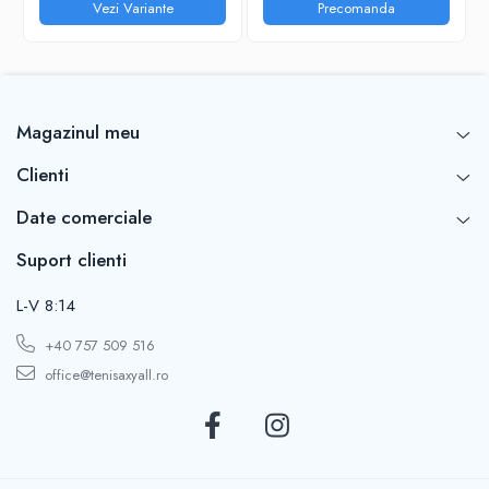
Vezi Variante
Precomanda
Magazinul meu
Clienti
Date comerciale
Suport clienti
L-V 8:14
+40 757 509 516
office@tenisaxyall.ro