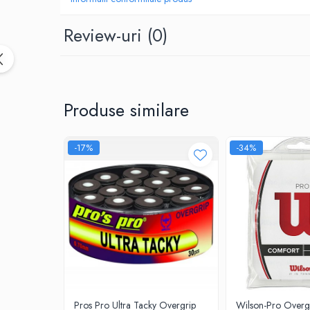
Yonex
Review-uri
(0)
Antivibratoare
Pro's Pro
Yonex
Babolat
Produse similare
Diverse
Incaltaminte
Femei
-17%
-34%
Asics
Babolat
Adidas
Joma
Nike
Mizuno
Lotto
New Balance
Pros Pro Ultra Tacky Overgrip
Wilson-Pro Overgr