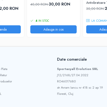
Antivibratoare 
30,00 RON
40,00 RON
2,00 RON
2
30,00 RON
A
LA COMA
4
IN STOC
anda
Adauga in cos
Adau
Date comerciale
 Plata
Sportaxyall Evolution SRL
 Retur
J12/2168/27.04.2022
roduselor
RO46017680
str Avram Iancu nr 418 sc 2 ap 19
L
Floresti, Cluj