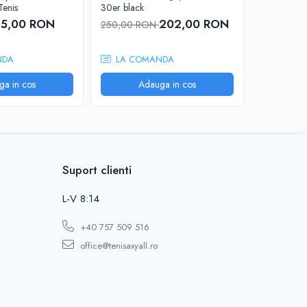
Tenis
30er black
Buc. Antivi
5,00 RON
202,00 RON
250,00 RON
275,00 R
NDA
LA COMANDA
LA CO
ga in cos
Adauga in cos
A
Suport clienti
L-V 8:14
+40 757 509 516
office@tenisaxyall.ro