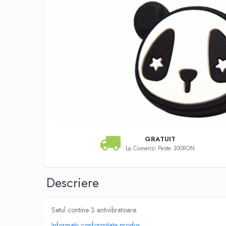
Pros Pro
Luxilon
Kirschbaum
Babolat
Yonex
MSV
Mingi tenis
Producatori
Dunlop
Wilson
GRATUIT
Pros Pro
La Comenzi Peste 300RON
Babolat
Accesorii Rachete Tenis
Descriere
Overgrip
Wilson
Pro`s Pro
Setul contine 3 antivibratoare.
MSV
Informatii conformitate produs