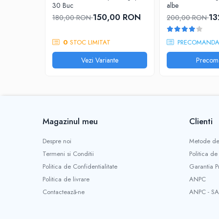
Diadora
30 Buc
albe
Barbati
150,00 RON
13
180,00 RON
200,00 RON
Adidas
Asics
0
STOC LIMITAT
PRECOMAND
Nike
Vezi Variante
Precom
Babolat
Fete
Babolat
Nike
Adidas
Magazinul meu
Clienti
Baieti
Despre noi
Metode de
Nike
Termeni si Conditii
Politica de
Adidas
Politica de Confidentialitate
Garantia P
Babolat
Politica de livrare
ANPC
Asics
Contactează-ne
ANPC - SA
K-Swiss
Imbracaminte