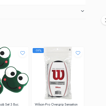
-19%
-18%
uță Set 3 Buc.
Wilson-Pro Overgrip Sensation
Pros Pro V