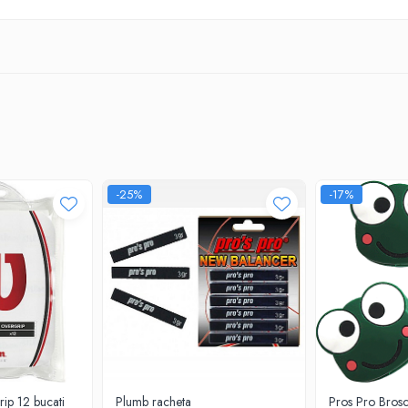
-25%
-17%
ip 12 bucati
Plumb racheta
Pros Pro Brosc