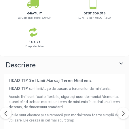
GRATUIT
0757.509.516
La Comenzi Peste 300RON
Luni - Vineri 08:00 - 14:00
15 ZILE
Drept de Retur
Descriere
HEAD TIP Set Linii Marcaj Teren Minitenis
HEAD TIP
sunt l
inii/tușe de trasare a terenurilor de minitenis.
Aceste linii sunt foarte flexibile, sigure și ușor de montat/demontat
atunci câ
nd trebuie marcat un teren de minitenis în cadrul unui teren
de tenis, de dimensiuni standard.
Liniile sunt elastice și se remarcă prin modalitatea foarte simplă de
utilizare. Ele creaza în cel mai scurt timp