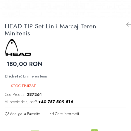
Femei
Babolat
Nike
Fete
Adidas
Babolat
HEAD TIP Set Linii Marcaj Teren
BIDI BADU
Nike
Minitenis
Asics
Adidas
Pros Pro
Baieti
Accesorii Imbracaminte
Nike
Mansete
180,00 RON
Adidas
Sepci
Babolat
Bandane
Etichete:
Linii teren tenis
Asics
Nike
K-Swiss
STOC EPUIZAT
Pros Pro
Cod Produs:
287261
Under Armour
Ai nevoie de ajutor?
+40 757 509 516
Adauga la Favorite
Cere informatii